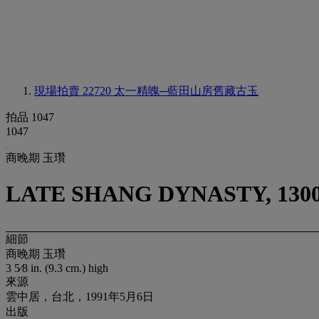
現場拍賣 22720
太一精魄─藍田山房舊藏古玉
拍品 1047
1047
商晚期 玉瓚
LATE SHANG DYNASTY, 1300
細節
商晚期 玉瓚
3 5⁄8 in. (9.3 cm.) high
來源
雲中居，台北，1991年5月6日
出版