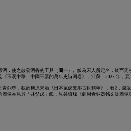
溫酒，使之散發酒香的工具（
圖一
）。觚為宋人所定名，於西周
玉潤中華：中國玉器的萬年史詩圖卷》，江蘇，2023 年，頁1
青銅尊，載於梅原末治《日本蒐儲支那古銅精華》，卷2，圖版1
圖像亦見於「井父戊」觚，見吳鎮烽《商周青銅器銘文暨圖像集成》