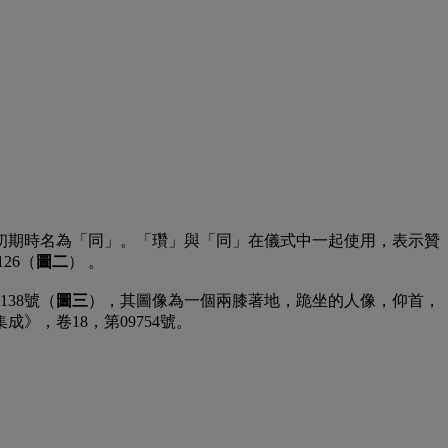
初期時名為「同」。「瓚」與「同」在儀式中一起使用，表示贊
26（
圖二
） 。
38號（
圖三
），其圖像為一個兩膝著地，跪坐的人像，仰首，
，卷18，第09754號。