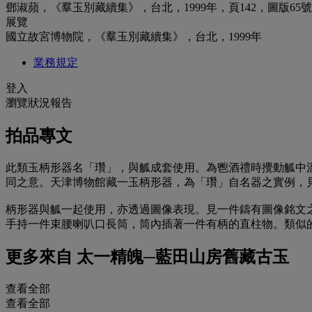
鄧淑蘋，《羣玉別藏續集》，台北，1999年，頁142，圖版65號
展覽
國立故宮博物院，《羣玉別藏續集》，台北，1999年
業務規定
登入
瀏覽狀況報告
拍品專文
此類玉柄形器名「瓚」，與觚成套使用。為鬯酒禮時攪動觚中
同之意。天津博物館藏一玉柄形器，為「瓚」自名器之實例，見《
柄形器與觚一起使用，亦透過圖像表現。見一件鑄有圖像銘文之
手持一件束腰喇叭口長筒，筒內插著一件有柄的直柱物。類似的
更多來自
太一精魄─藍田山房舊藏古玉
查看全部
查看全部