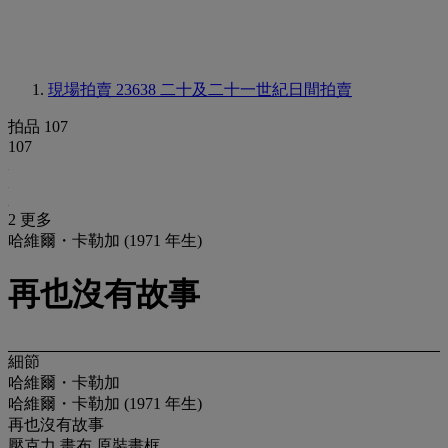
現場拍賣 23638
二十及二十一世紀日間拍賣
拍品 107
107
2 更多
哈維爾・卡勒加 (1971 年生)
再也沒有故事
細節
哈維爾・卡勒加
哈維爾・卡勒加 (1971 年生)
再也沒有故事
壓克力 畫布 原裝畫框