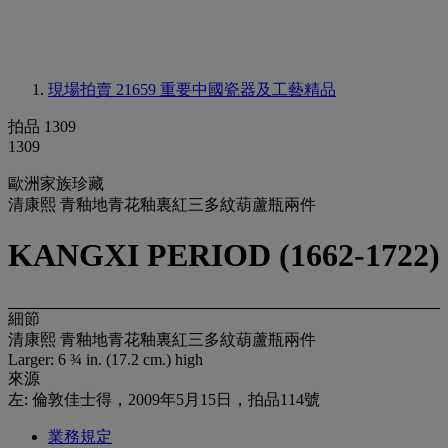
現場拍賣 21659
重要中國瓷器及工藝精品
拍品 1309
1309
歐洲家族珍藏
清康熙 青釉地青花釉裏紅三多紋葫蘆瓶兩件
KANGXI PERIOD (1662-1722)
細節
清康熙 青釉地青花釉裏紅三多紋葫蘆瓶兩件
Larger: 6 ¾ in. (17.2 cm.) high
來源
左: 倫敦佳士得，2009年5月15日，拍品114號
業務規定