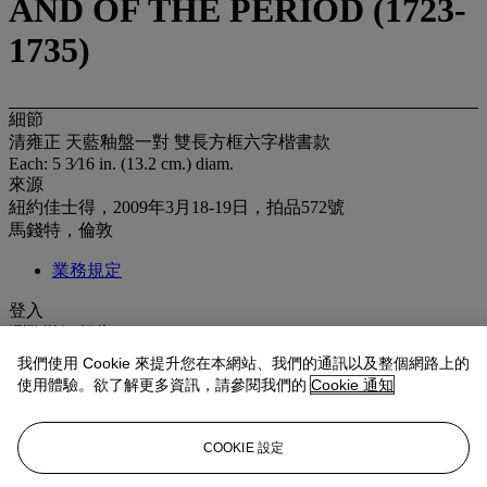
AND OF THE PERIOD (1723-
1735)
細節
清雍正 天藍釉盤一對 雙長方框六字楷書款
Each: 5 3⁄16 in. (13.2 cm.) diam.
來源
紐約佳士得，2009年3月18-19日，拍品572號
馬錢特，倫敦
業務規定
登入
瀏覽狀況報告
我們使用 Cookie 來提升您在本網站、我們的通訊以及整個網路上的
拍品專文
使用體驗。欲了解更多資訊，請參閱我們的
Cookie 通知
It is thought that this lavender-blue glaze, also sometimes referred to
COOKIE 設定
as
clair-de-lune
, was inspired by Ru wares of the Song dynasty. A
slightly larger (15.5 cm.) lavender-glazed dish, bearing a Yongzheng