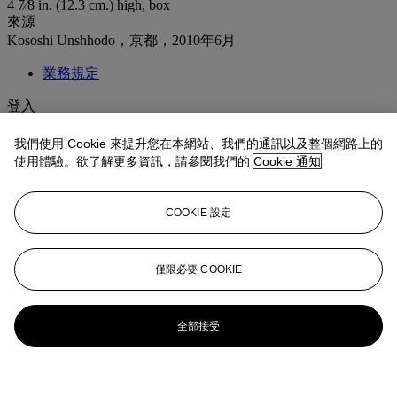
4 7⁄8 in. (12.3 cm.) high, box
來源
Kososhi Unshhodo，京都，2010年6月
業務規定
登入
瀏覽狀況報告
我們使用 Cookie 來提升您在本網站、我們的通訊以及整個網路上的
使用體驗。欲了解更多資訊，請參閱我們的
Cookie 通知
更多來自
重要中國瓷器及工藝精品
查看全部
COOKIE 設定
查看全部
僅限必要 COOKIE
全部接受