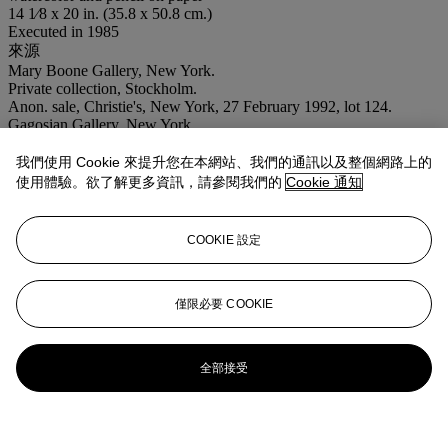
14 1⁄8 x 20 in. (35.8 x 50.8 cm.)
Executed in 1985
來源
Mary Boone Gallery, New York.
Private collection, Stockholm.
Anon. sale, Christie's, New York, 27 February 1992, lot 124.
Gagosian Gallery, New York.
Acquired from the above by the late owner, 1992.
我們使用 Cookie 來提升您在本網站、我們的通訊以及整個網路上的
業務規定
使用體驗。欲了解更多資訊，請參閱我們的
Cookie 通知
更多來自
MICA：米卡·艾特根珍藏|第二
COOKIE 設定
部分
查看全部
僅限必要 COOKIE
查看全部
全部接受