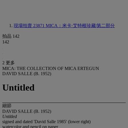
現場拍賣 23871
MICA：米卡·艾特根珍藏|第二部分
拍品 142
142
2 更多
MICA: THE COLLECTION OF MICA ERTEGUN
DAVID SALLE (B. 1952)
Untitled
細節
DAVID SALLE (B. 1952)
Untitled
signed and dated 'David Salle 1985' (lower right)
watercolor and pencil on paper