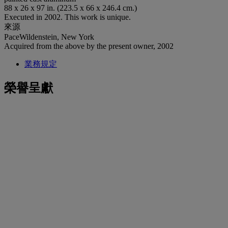
88 x 26 x 97 in. (223.5 x 66 x 246.4 cm.)
Executed in 2002. This work is unique.
來源
PaceWildenstein, New York
Acquired from the above by the present owner, 2002
業務規定
榮譽呈獻