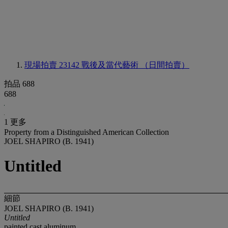
現場拍賣 23142
戰後及當代藝術 （日間拍賣）
拍品 688
688
1 更多
Property from a Distinguished American Collection
JOEL SHAPIRO (B. 1941)
Untitled
細節
JOEL SHAPIRO (B. 1941)
Untitled
painted cast aluminum