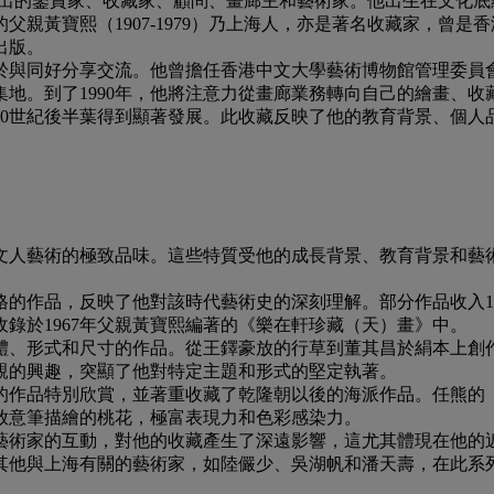
亦是傑出的鑒賞家、收藏家、顧問、畫廊主和藝術家。他出生在文
父親黃寶熙（1907-1979）乃上海人，亦是著名收藏家，曾
出版。
與同好分享交流。他曾擔任香港中文大學藝術博物館管理委員會
地。到了1990年，他將注意力從畫廊業務轉向自己的繪畫、收
20世紀後半葉得到顯著發展。此收藏反映了他的教育背景、個人
文人藝術的極致品味。這些特質受他的成長背景、教育背景和藝
的作品，反映了他對該時代藝術史的深刻理解。部分作品收入1
錄於1967年父親黃寶熙編著的《樂在軒珍藏（天）畫》中。
體、形式和尺寸的作品。從王鐸豪放的行草到董其昌於絹本上創
親的興趣，突顯了他對特定主題和形式的堅定執著。
的作品特別欣賞，並著重收藏了乾隆朝以後的海派作品。任熊的
放意筆描繪的桃花，極富表現力和色彩感染力。
藝術家的互動，對他的收藏產生了深遠影響，這尤其體現在他的近
其他與上海有關的藝術家，如陸儼少、吳湖帆和潘天壽，在此系