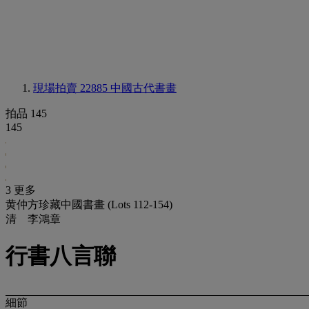
現場拍賣 22885
中國古代書畫
拍品 145
145
3 更多
黄仲方珍藏中國書畫 (Lots 112-154)
清 李鴻章
行書八言聯
細節