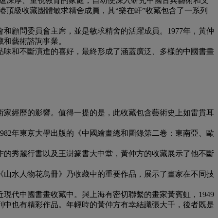
化底蘊深厚、重視教育的家庭，自幼便深入研究中國古典藝術和文
是香港頂級收藏團體敏求精舍成員，其“樂在軒”收藏包含了一系列
和顧問委員會主席，並是敏求精舍的活躍成員。1977年，黃仲
藏和藝術諮詢事業。
品味和不斷演進的喜好，最終形成了涵蓋廣泛、多樣的中國書畫
術家經歷的影響。值得一提的是，此收藏包含藝術史上如雷貫耳
982年東京大學出版的《中國繪畫總和圖錄第二卷：東南亞、歐
作的秀麗行書以及王澍篆書大中堂，黃仲方的收藏展示了他不斷
《山水人物花鳥冊》乃收藏中的重要作品，展示了畫家在不同技
現代中國書畫收藏中。與上海有密切聯繫的畫家黃賓虹，1949
列中也有精彩作品。年輕時的黃仲方有幸結識張大千，後者既是