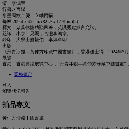
清 李鴻章
行書八言聯
水墨團紋金箋 立軸兩幅
每幅 209.4 x 45 cm. (82 ½ x 17 ¾ in.)(2)
釋文：絫葉休隆功顯夙著，英識秀建黨言允諧。
題識：小泉二兄屬，合淝李鴻章。
鈐印：大學士肅毅伯、李鴻章印
出版
《丹青冰鑑—黃仲方珍藏中國書畫》，香港佳士得，2024年5月，第
展覽
香港，香港會議展覽中心，“丹青冰鑑—黃仲方珍藏中國書畫”，202
業務規定
登入
瀏覽狀況報告
拍品專文
黃仲方珍藏中國書畫