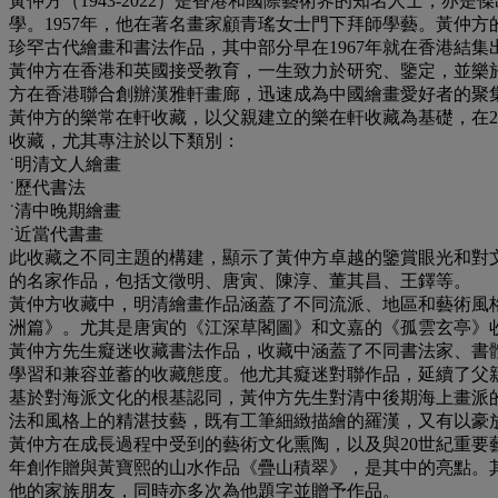
黃仲方（1943-2022）是香港和國際藝術界的知名人士，
學。1957年，他在著名畫家顧青瑤女士門下拜師學藝。黃仲方的
珍罕古代繪畫和書法作品，其中部分早在1967年就在香港結集
黃仲方在香港和英國接受教育，一生致力於研究、鑒定，並樂於
方在香港聯合創辦漢雅軒畫廊，迅速成為中國繪畫愛好者的聚集
黃仲方的樂常在軒收藏，以父親建立的樂在軒收藏為基礎，在
收藏，尤其專注於以下類別：
˙明清文人繪畫
˙歷代書法
˙清中晚期繪畫
˙近當代書畫
此收藏之不同主題的構建，顯示了黃仲方卓越的鑒賞眼光和對
的名家作品，包括文徵明、唐寅、陳淳、董其昌、王鐸等。
黃仲方收藏中，明清繪畫作品涵蓋了不同流派、地區和藝術風格
洲篇》。尤其是唐寅的《江深草閣圖》和文嘉的《孤雲玄亭》收
黃仲方先生癡迷收藏書法作品，收藏中涵蓋了不同書法家、書
學習和兼容並蓄的收藏態度。他尤其癡迷對聯作品，延續了父
基於對海派文化的根基認同，黃仲方先生對清中後期海上畫派
法和風格上的精湛技藝，既有工筆細緻描繪的羅漢，又有以豪
黃仲方在成長過程中受到的藝術文化熏陶，以及與20世紀重要
年創作贈與黃寶熙的山水作品《疊山積翠》，是其中的亮點。
他的家族朋友，同時亦多次為他題字並贈予作品。