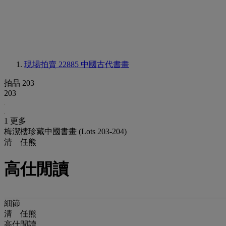
現場拍賣 22885
中國古代書畫
拍品 203
203
1 更多
梅潔樓珍藏中國書畫 (Lots 203-204)
清 任熊
高仕閒讀
細節
清 任熊
高仕閒讀