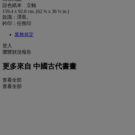
設色紙本 立軸
159.4 x 92.8 cm. (62 ¾ x 36 ½ in.)
款識：渭長。
鈐印：任熊印
業務規定
登入
瀏覽狀況報告
更多來自
中國古代書畫
查看全部
查看全部