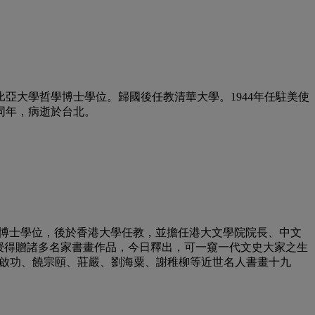
比亞大學哲學博士學位。歸國後任教清華大學。1944年任駐美使
，同年，病逝於台北。
獲得博士學位，後於香港大學任教，並擔任港大文學院院長、中文
教授得贈諸多名家書畫作品，今日釋出，可一窺一代文史大家之生
另有啟功、饒宗頤、莊嚴、劉海粟、謝稚柳等近世名人書畫十九