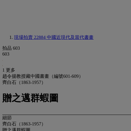
現場拍賣 22884
中國近現代及當代書畫
拍品 603
603
1 更多
趙令揚教授藏中國書畫（編號601-609）
齊白石（1863-1957）
贈之邁群蝦圖
細節
齊白石（1863-1957）
贈之邁群蝦圖