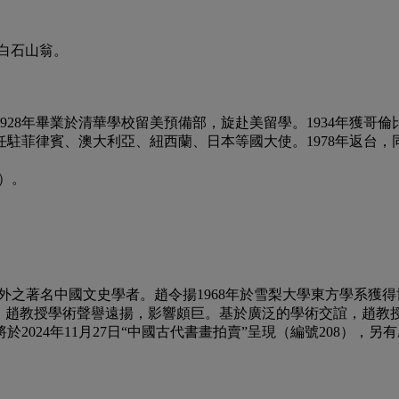
璜白石山翁。
28年畢業於清華學校留美預備部，旋赴美留學。1934年獲哥倫
後任駐菲律賓、澳大利亞、紐西蘭、日本等國大使。1978年返台
8）。
譽海內外之著名中國文史學者。趙令揚1968年於雪梨大學東方學系
”銜。趙教授學術聲譽遠揚，影響頗巨。基於廣泛的學術交誼，趙
2024年11月27日“中國古代書畫拍賣”呈現（編號208），