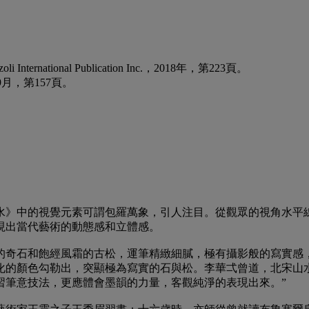
ional Publication Inc.，2018年，第223頁。
月，第157頁。
水》中的視覺元素可謂包羅萬象，引人注目。從觀眾的視角水平
現出當代藝術的動態感和立體感。
奇石和飽經風霜的古松，運筆精緻細膩，極有攝影般的寫實感，
化的顏色勾勒出，突顯極為寫實的石與松。李華弌曾道，北宋山
習筆意技法，更應體會墨韻的力量，客觀純淨的表現出來。”