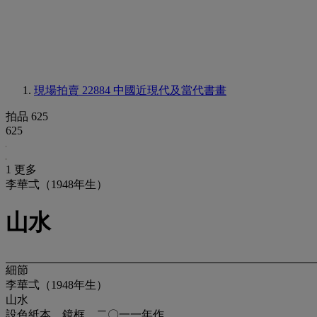
現場拍賣 22884
中國近現代及當代書畫
拍品 625
625
1 更多
李華弌（1948年生）
山水
細節
李華弌（1948年生）
山水
設色紙本 鏡框 二〇一一年作