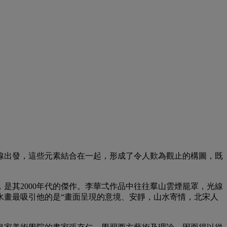
線出發，這些元素結合在一起，形成了令人歎為觀止的構圖，既
是其2000年代的傑作。李華弌作品中往往羣山雲煙籠罩，光線
水畫最吸引他的是“畫面呈現的意境、安靜，山水寄情，北宋人