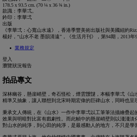
178.5 x 93.5 cm. (70 ¼ x 36 ¾ in.)
款識：李華弌。
鈐印：李華弌
出版
《李華弌：心寬山水遠》，香港季豐美術出版社與美國紐約Rizzoli Internat
楊好，“山水不老 墨韻清遠”，《生活月刊》，第94期，2013年9
業務規定
登入
瀏覽狀況報告
拍品專文
深林幽谷，懸崖峭壁，奇石怪松，煙雲靉靆，本幅李華弌《山
精準又抽象，讓人聯想到北宋時期宏偉的巨碑山水，同時也呈
秉承文人傳統，在《山水》一作中李華弌以工筆筆法描繪疊起的
效果與明暗對比富有戲劇性。而此幀中的懸崖峭壁則以淺淺淡
對山水的純淨，到心田的純淨，是最感動人的地方，不只是學