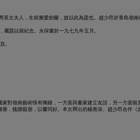
鄭王秀英太夫人，生前雅愛劍蘭，故以此為題也。趙少昂於香島嶺南
之作，屬題以留紀念。永琛書於一九七九年五月。
3頁。
藏家對嶺南藝術情有獨鍾，一方面與畫家建立友誼，另一方面留
冊，餽贈親朋，以饗同好。本次釋出的楊善深、趙少昂合作《虎