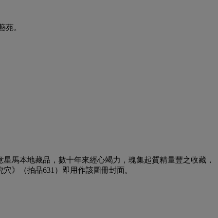
藝苑。
意星馬本地藏品，數十年來經心竭力，瑰集起質精量豐之收藏，
穴》（拍品631）即用作該圖冊封面。