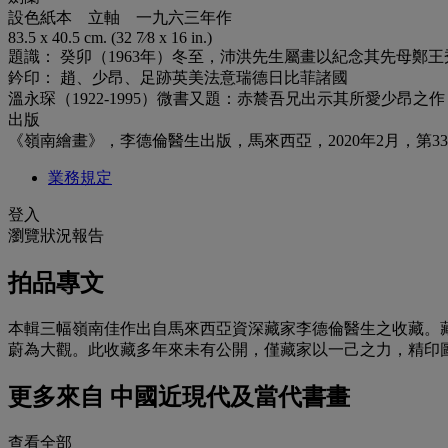
設色紙本 立軸 一九六三年作
83.5 x 40.5 cm. (32 7⁄8 x 16 in.)
題識： 癸卯（1963年）冬至，沛洪先生屬畫以紀念其先母
鈐印： 趙、少昂、足跡英美法意瑞德日比菲諸國
溫永琛（1922-1995）微書又題：赤辳吾兄出示其所愛少昂
出版
《嶺南繪畫》，李德倫醫生出版，馬來西亞，2020年2月，第3
業務規定
登入
瀏覽狀況報告
拍品專文
本輯三幅嶺南佳作出自馬來西亞資深藏家李德倫醫生之收藏。
蔚為大觀。此收藏多年來未有公開，僅藏家以一己之力，精印圖
更多來自
中國近現代及當代書畫
查看全部