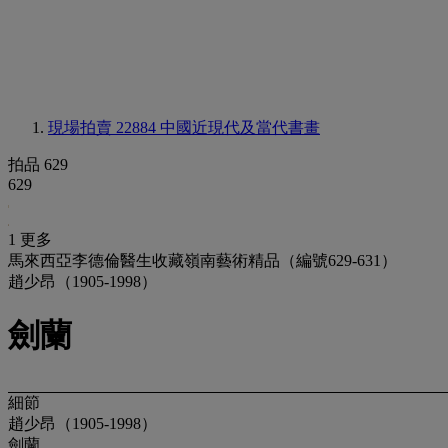
現場拍賣 22884
中國近現代及當代書畫
拍品 629
629
1 更多
馬來西亞李德倫醫生收藏嶺南藝術精品（編號629-631）
趙少昂（1905-1998）
劍蘭
細節
趙少昂（1905-1998）
劍蘭