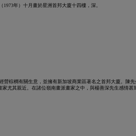
1973年）十月畫於星洲首邦大廈十四樓，深。
加坡，經營棕櫚有關生意，並擁有新加坡商業區著名之首邦大廈。
家尤其親近。在諸位嶺南畫派畫家之中，與楊善深先生感情甚篤