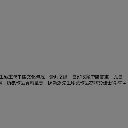
陳先生極重視中國文化傳統，營商之餘，喜好收藏中國書畫，尤喜
，所獲作品質精量豐。陳新燎先生珍藏作品亦將於佳士得2024