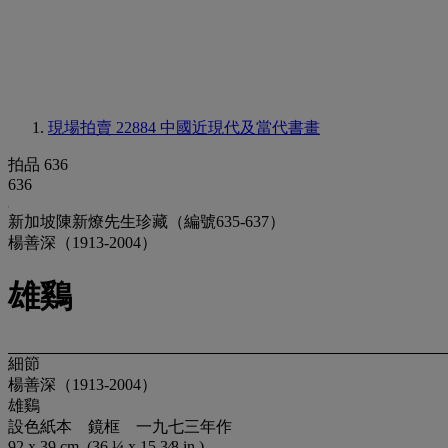
現場拍賣 22884
中國近現代及當代書畫
拍品 636
636
新加坡陳新燎先生珍藏（編號635-637）
楊善深（1913-2004）
雄鷄
細節
楊善深（1913-2004）
雄鷄
設色紙本 鏡框 一九七三年作
92 x 39 cm. (36 ¼ x 15 3⁄8 in.)