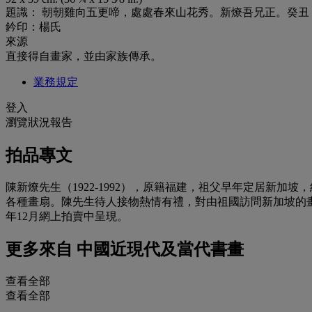
題識： 朝朝雞向五更啼，處處春來山花秀。新燎吾兄正。癸丑（
鈐印：楊氏
來源
直接得自畫家，並由家族傳承。
業務規定
登入
瀏覽狀況報告
拍品專文
陳新燎先生（1922-1992），原籍福建，祖父早年定居新
各種畫扇。陳先生待人接物熱情有禮，對由祖國訪問新加坡的畫
年12月網上拍賣中呈現。
更多來自
中國近現代及當代書畫
查看全部
查看全部