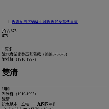
現場拍賣 22884
中國近現代及當代書畫
拍品 675
675
1 更多
近代實業家劉丕基舊藏（編號675-676）
謝稚柳（1910-1997）
雙清
細節
謝稚柳（1910-1997）
雙清
設色紙本 立軸 一九四四年作
121.5 x 25.5 cm. (47 7⁄8 x 10 in.)