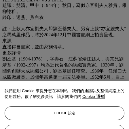
題識：雙清。甲申（1944年）秋日，寫似亦宜劉夫人雅賞，稚
柳謝稚。
鈐印：遲燕、燕白衣
註：上款人亦宜劉夫人即劉丕基夫人。另有上款“亦宜嫂夫人”
之馬萬里作品，將於2024年12月中國書畫網上拍賣呈現。
來源
直接得自畫家，並由家族傳承。
更多詳情
劉丕基（1904-1976），字壽石，江蘇省靖江縣人，與其兄劉
靖基（1902-1997）均為近代著名的紡織實業家。1930年，劉
國鈞創辦大成紡織公司，劉丕基擔任稽查。1936年，任漢口大
成四廠廠長。1948年當選第一屆立法委員。1952年5月，自上
海返回香港經商，在觀塘從事房地產開發事業。劉丕基先生在
經營實業之餘，受其兄劉靖基影響，雅好藝術收藏，多與海
我們使用 Cookie 來提升您在本網站、我們的通訊以及整個網路上的
上、江南等地的書畫名家相交甚篤，包括謝稚柳、潘伯鷹、章
使用體驗。欲了解更多資訊，請參閱我們的
Cookie 通知
士釗等名士，獲贈作品頗豐。另有送贈劉丕基夫婦之章士釗、
馬萬里作品，將於2024年12月中國書畫網上拍賣呈現。
COOKIE 設定
業務規定
登入