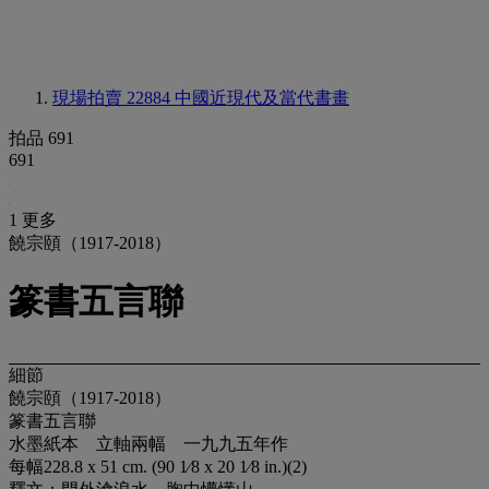
現場拍賣 22884
中國近現代及當代書畫
拍品 691
691
1 更多
饒宗頤（1917-2018）
篆書五言聯
細節
饒宗頤（1917-2018）
篆書五言聯
水墨紙本 立軸兩幅 一九九五年作
每幅228.8 x 51 cm. (90 1⁄8 x 20 1⁄8 in.)(2)