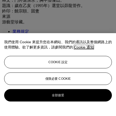
釋文：門外滄浪水，胸中懵懂山。
題識：歲在乙亥（1995年）選堂以茆龍管作。
鈐印：饒宗頤、固盦
來源
游藝堂珍藏。
業務規定
登入
我們使用 Cookie 來提升您在本網站、我們的通訊以及整個網路上的
瀏覽狀況報告
使用體驗。欲了解更多資訊，請參閱我們的
Cookie 通知
更多來自
中國近現代及當代書畫
COOKIE 設定
查看全部
查看全部
僅限必要 COOKIE
全部接受