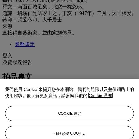
每幅 100.1 x 19.1 cm. (39 3⁄8 x 7 ½ in.)(2)
釋文：南面百城足矣，北窓一枕悠然。
題識：瑞璜仁兄法家正之，丁亥（1947年）二月，大千張爰。
鈐印：張爰私印、大千居士
來源
直接得自藝術家，並由家族傳承。
業務規定
登入
瀏覽狀況報告
拍品專文
我們使用 Cookie 來提升您在本網站、我們的通訊以及整個網路上的
孫瑞璜（1900-1980），名祖銘，字瑞璜，上海市崇明縣人。
使用體驗。欲了解更多資訊，請參閱我們的
Cookie 通知
1917年考取北京清華學校，1921年畢業，公費赴美留學。先後
在紐約大學和哥倫比亞大學攻讀銀行學，分別獲得學士和碩士
學位。回國後先後擔任南開大學教授、國民政府建設委員會總
COOKIE 設定
稽核、郵政儲金匯業總局會計處副處長等職。1930年新華銀行
改組，孫瑞璜應邀任副經理、副總經理。一直到1949年後，在
上海銀行界具影響力。本輯作品出自孫瑞璜家族後人，多俱上
僅限必要 COOKIE
款，可謂是傳承有序的佳作。