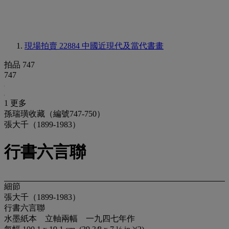
現場拍賣 22884
中國近現代及當代書畫
拍品 747
747
1 更多
孫瑞璜收藏（編號747-750）
張大千（1899-1983）
行書六言聯
細節
張大千（1899-1983）
行書六言聯
水墨紙本 立軸兩幅 一九四七年作