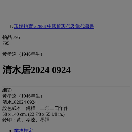
現場拍賣 22884
中國近現代及當代書畫
拍品 795
795
黃孝逵（1946年生）
清水居2024 0924
細節
黃孝逵（1946年生）
清水居2024 0924
設色紙本 鏡框 二〇二四年作
58 x 140 cm. (22 7⁄8 x 55 1⁄8 in.)
鈐印：黃、孝逵、墨禪
業務規定