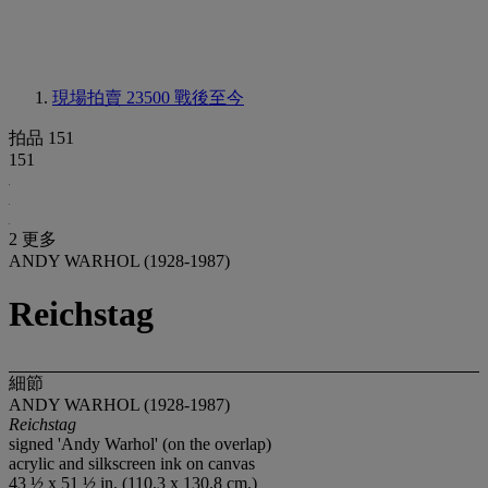
現場拍賣 23500
戰後至今
拍品 151
151
2 更多
ANDY WARHOL (1928-1987)
Reichstag
細節
ANDY WARHOL (1928-1987)
Reichstag
signed 'Andy Warhol' (on the overlap)
acrylic and silkscreen ink on canvas
43 ½ x 51 ½ in. (110.3 x 130.8 cm.)