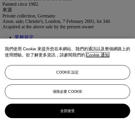
Painted
circa
1982.
來源
Private collection, Germany
Anon. sale; Christie's, London, 7 February 2001, lot 340
Acquired at the above sale by the present owner
業務規定
登入
我們使用 Cookie 來提升您在本網站、我們的通訊以及整個網路上的
瀏覽狀況報告
使用體驗。欲了解更多資訊，請參閱我們的
Cookie 通知
更多來自
戰後至今
COOKIE 設定
查看全部
查看全部
僅限必要 COOKIE
全部接受