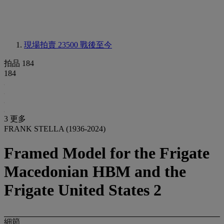
現場拍賣 23500
戰後至今
拍品 184
184
3 更多
FRANK STELLA (1936-2024)
Framed Model for the Frigate
Macedonian HBM and the
Frigate United States 2
細節