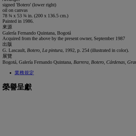
signed 'Botero' (lower right)
oil on canvas
78 ¾ x 53 ¾ in. (200 x 136.5 cm.)
Painted in 1986.
來源
Galería Fernando Quintana, Bogotá
Acquired from the above by the present owner, September 1987
出版
G. Lascault,
Botero, La pintura
, 1992, p. 254 (illustrated in color).
展覽
Bogotá, Galería Fernando Quintana,
Barrera, Botero, Cárdenas, Grau
業務規定
榮譽呈獻