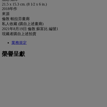
21.5 x 15.3 cm. (8 1⁄2 x 6 in.)
2018年作
來源
倫敦 帕拉芬畫廊
私人收藏 (購自上述畫廊)
2021年8月19日 倫敦 蘇富比 編號1
現藏者購自上述拍賣
業務規定
榮譽呈獻