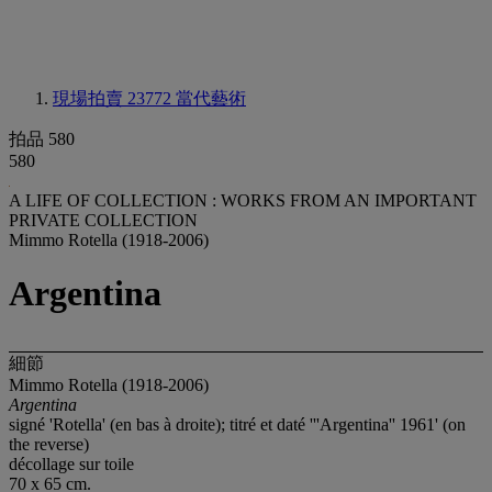
現場拍賣 23772
當代藝術
拍品 580
580
A LIFE OF COLLECTION : WORKS FROM AN IMPORTANT
PRIVATE COLLECTION
Mimmo Rotella (1918-2006)
Argentina
細節
Mimmo Rotella (1918-2006)
Argentina
signé 'Rotella' (en bas à droite); titré et daté '''Argentina'' 1961' (on
the reverse)
décollage sur toile
70 x 65 cm.