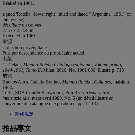
Réalisé en 1961.
signed 'Rotella' (lower right); titled and dated '''Argentina'' 1961' (on
the reverse)
décollage
on canvas
27 ½ x 25 5⁄8 in.
Executed in 1961.
來源
Collection privée, Italie
Puis par descendance au propriétaire actuel
出版
G. Celant,
Mimmo Rotella Catalogo ragionato, Volume primo,
1944-1961, Tomo II
, Milan, 2016, No. 1961 086 (illustré p. 715).
展覽
Buenos Aires, Galeria Bonino,
Mimmo Rotella, Collages
, mai-juin
1962.
Turin, SDA Courier Showroom,
Pop-Art: un'esperienza
internazionale
, mars-avril 1998, No. 5 (un détail illustré en
couverture du catalogue d'exposition et pp. 12-13).
業務規定
拍品專文