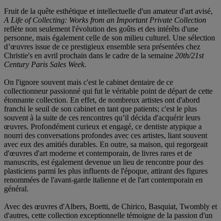
Fruit de la quête esthétique et intellectuelle d'un amateur d'art avisé,
A Life of Collecting: Works from an Important Private Collection
reflète non seulement l'évolution des goûts et des intérêts d'une
personne, mais également celle de son milieu culturel. Une sélection
d’œuvres issue de ce prestigieux ensemble sera présentées chez
Christie's en avril prochain dans le cadre de la semaine
20th/21st
Century Paris Sales Week.
On l'ignore souvent mais c'est le cabinet dentaire de ce
collectionneur passionné qui fut le véritable point de départ de cette
étonnante collection. En effet, de nombreux artistes ont d'abord
franchi le seuil de son cabinet en tant que patients; c'est le plus
souvent à la suite de ces rencontres qu’il décida d'acquérir leurs
œuvres. Profondément curieux et engagé, ce dentiste atypique a
nourri des conversations profondes avec ces artistes, liant souvent
avec eux des amitiés durables. En outre, sa maison, qui regorgeait
d'œuvres d'art moderne et contemporain, de livres rares et de
manuscrits, est également devenue un lieu de rencontre pour des
plasticiens parmi les plus influents de l'époque, attirant des figures
renommées de l'avant-garde italienne et de l'art contemporain en
général.
Avec des œuvres d'Albers, Boetti, de Chirico, Basquiat, Twombly et
d'autres, cette collection exceptionnelle témoigne de la passion d'un