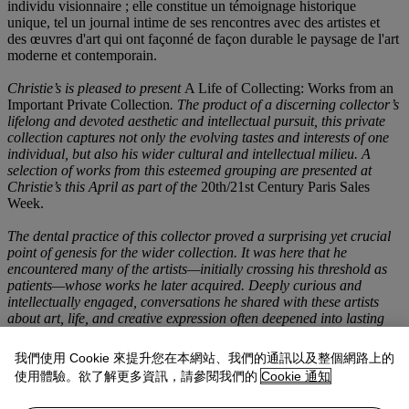
individu visionnaire ; elle constitue un témoignage historique
unique, tel un journal intime de ses rencontres avec des artistes et
des œuvres d'art qui ont façonné de façon durable le paysage de l'art
moderne et contemporain.
Christie’s is pleased to present
A Life of Collecting: Works from an
Important Private Collection
. The product of a discerning collector’s
lifelong and devoted aesthetic and intellectual pursuit, this private
collection captures not only the evolving tastes and interests of one
individual, but also his wider cultural and intellectual milieu. A
selection of works from this esteemed grouping are presented at
Christie’s this April as part of the
20th/21st Century Paris Sales
Week.
The dental practice of this collector proved a surprising yet crucial
point of genesis for the wider collection. It was here that he
encountered many of the artists—initially crossing his threshold as
patients—whose works he later acquired. Deeply curious and
intellectually engaged, conversations he shared with these artists
about art, life, and creative expression often deepened into lasting
friendships and profound regard. His home, brimming with modern
and contemporary artworks, interesting frames, rare books and
我們使用 Cookie 來提升您在本網站、我們的通訊以及整個網路上的
manuscripts, similarly became a meeting place for some of the most
使用體驗。欲了解更多資訊，請參閱我們的
Cookie 通知
influential artists of the day, drawing renowned figures of the Italian
avant-garde and international contemporary art sphere.