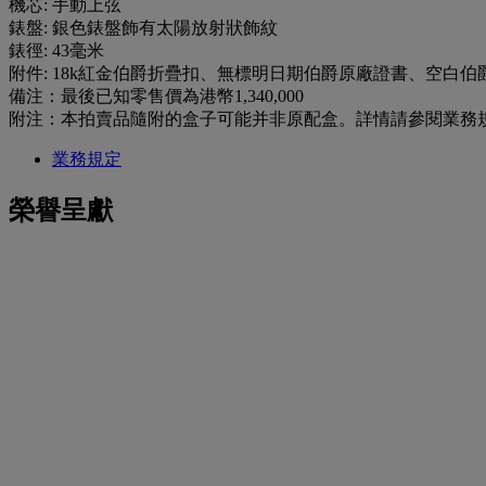
機芯: 手動上弦
錶盤: 銀色錶盤飾有太陽放射狀飾紋
錶徑: 43毫米
附件: 18k紅金伯爵折疊扣、無標明日期伯爵原廠證書、空白
備注：最後已知零售價為港幣1,340,000
附注：本拍賣品隨附的盒子可能并非原配盒。詳情請參閱業務規定A段。 如
業務規定
榮譽呈獻