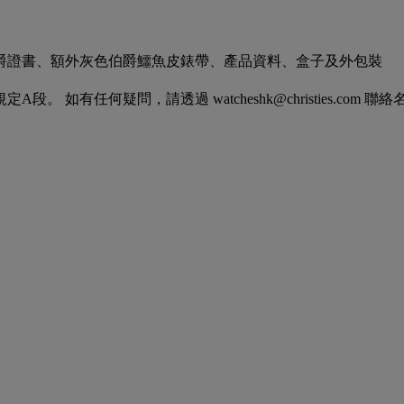
伯爵證書、額外灰色伯爵鱷魚皮錶帶、產品資料、盒子及外包裝
有任何疑問，請透過 watcheshk@christies.com 聯絡