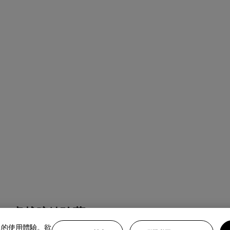
：卓越腕錶珍藏」
上的使用體驗。欲