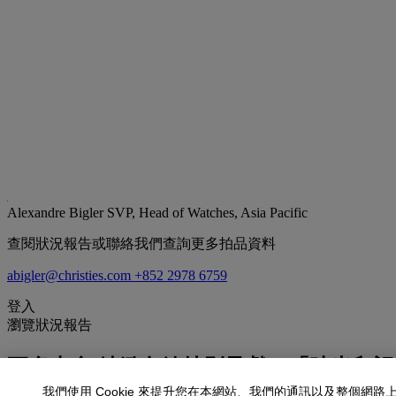
Alexandre Bigler
SVP, Head of Watches, Asia Pacific
查閱狀況報告或聯絡我們查詢更多拍品資料
abigler@christies.com
+852 2978 6759
登入
瀏覽狀況報告
更多來自
精緻名錶特別呈獻：「時光印記
我們使用 Cookie 來提升您在本網站、我們的通訊以及整個網路