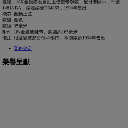
愛彼，18K金鑲鑽石自動上弦鏈帶腕錶，配日曆顯示，型號
14818 BA，錶殼編號D34863，1994年售出
機芯: 自動上弦
錶盤: 金色
錶徑: 35毫米
附件: 18k金愛彼鏈帶、腕圍約165毫米
備注: 根據愛彼歷史傳承部門，本腕錶於1994年售出
業務規定
榮譽呈獻