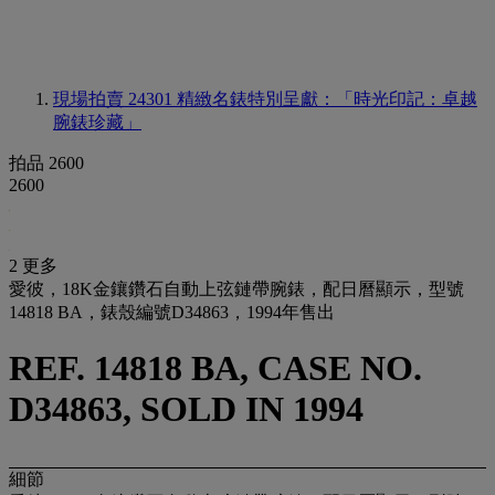
現場拍賣 24301
精緻名錶特別呈獻：「時光印記：卓越
腕錶珍藏」
拍品 2600
2600
2 更多
愛彼，18K金鑲鑽石自動上弦鏈帶腕錶，配日曆顯示，型號
14818 BA，錶殼編號D34863，1994年售出
REF. 14818 BA, CASE NO.
D34863, SOLD IN 1994
細節