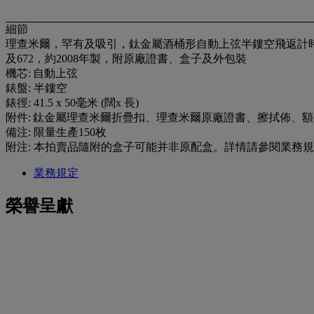
細節
理查米爾，罕有及吸引，鈦金屬酒桶形自動上弦半鏤空飛返計時年曆腕錶，RM 
及672，約2008年製，附原廠證書、盒子及外包裝
機芯: 自動上弦
錶盤: 半鏤空
錶徑: 41.5 x 50毫米 (闊x 長)
附件: 鈦金屬理查米爾折疊扣、理查米爾原廠證書、擦拭佈、
備注: 限量生產150枚
附注: 本拍賣品隨附的盒子可能并非原配盒。詳情請參閱業務規定A 段。 
業務規定
榮譽呈獻