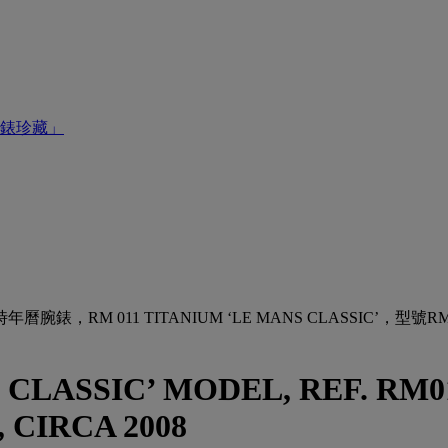
錶珍藏」
011 TITANIUM ‘LE MANS CLASSIC’，型號RM01
 CLASSIC’ MODEL, REF. RM0
, CIRCA 2008