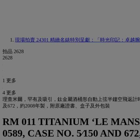
現場拍賣 24301
精緻名錶特別呈獻：「時光印記：卓越腕
拍品 2628
2628
1 更多
4 更多
理查米爾，罕有及吸引，鈦金屬酒桶形自動上弦半鏤空飛返計時年曆腕錶，RM 
及672，約2008年製，附原廠證書、盒子及外包裝
RM 011 TITANIUM ‘LE MANS
0589, CASE NO. 5⁄150 AND 672