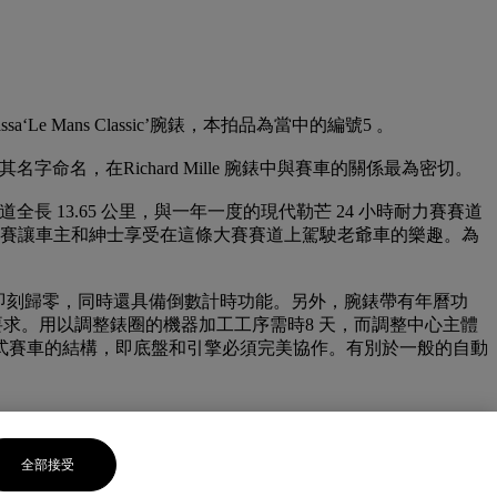
assa‘Le Mans Classic’腕錶，本拍品為當中的編號5 。
並以其名字命名，在Richard Mille 腕錶中與賽車的關係最為密切。
年，賽道全長 13.65 公里，與一年一度的現代勒芒 24 小時耐力賽賽道
勒芒經典賽讓車主和紳士享受在這條大賽賽道上駕駛老爺車的樂趣。為
先按停止，就能即刻歸零，同時還具備倒數計時功能。另外，腕錶帶有年曆功
le的要求。用以調整錶圈的機器加工工序需時8 天，而調整中心主體
程式賽車的結構，即底盤和引擎必須完美協作。有別於一般的自動
全部接受