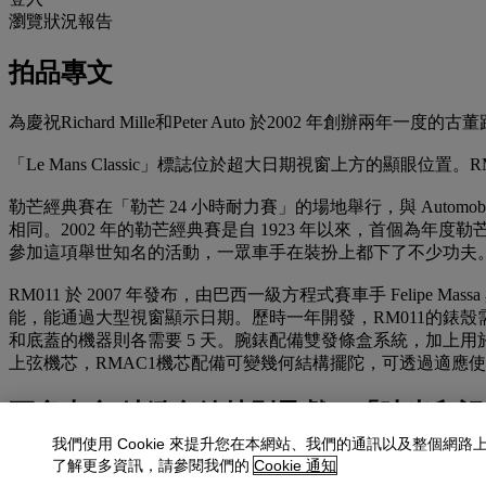
瀏覽狀況報告
拍品專文
為慶祝Richard Mille和Peter Auto 於2002 年創辦兩年一度的古董
「Le Mans Classic」標誌位於超大日期視窗上方的顯眼位置。RM
勒芒經典賽在「勒芒 24 小時耐力賽」的場地舉行，與 Automobil
相同。2002 年的勒芒經典賽是自 1923 年以來，首個為年
參加這項舉世知名的活動，一眾車手在裝扮上都下了不少功夫
RM011 於 2007 年發布，由巴西一級方程式賽車手 Felip
能，能通過大型視窗顯示日期。歷時一年開發，RM011的錶殼需要經
和底蓋的機器則各需要 5 天。腕錶配備雙發條盒系統，加上
上弦機芯，RMAC1機芯配備可變幾何結構擺陀，可透過適應
更多來自
精緻名錶特別呈獻：「時光印記
我們使用 Cookie 來提升您在本網站、我們的通訊以及整個網路
查看全部
了解更多資訊，請參閱我們的
Cookie 通知
查看全部