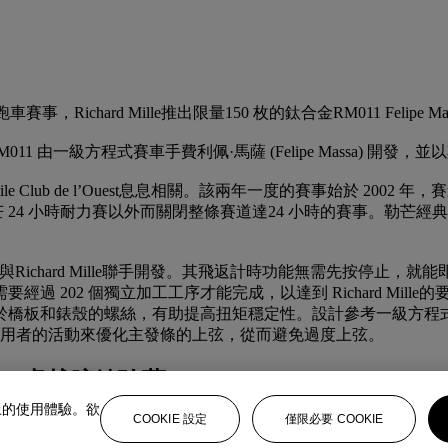
跑車賽事，Richard Mille推出限量150 枚的鈦合金RM011 Felipe M
011 由一級方程式賽車手費利佩·馬薩 (Felipe Massa) 開發，
e Club de l’Ouest息息相關。該兩年一度的賽事始於 2002 
度勒芒 24 小時耐力賽以外而關閉整條賽道達24 小時的賽事。
。
e Massa 與Richard Mille聯手開發。其飛返計時功能無需
過 202 個獨立加工工序才能完成，以達到 Richard Mil
用於橋板和錶殼的螺絲，有助提高扭矩穩定性。設計參考一級方
使用者的活動來優化主發條的上弦，從而避免過度上弦。
：卓越腕錶珍藏」
上的使用體驗。欲
COOKIE 設定
僅限必要 COOKIE