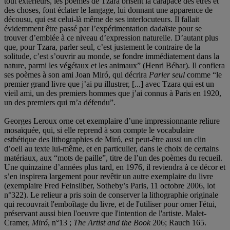
tout extérieurs, les poèmes de Tzara brisent la carapace des êtres et
des choses, font éclater le langage, lui donnant une apparence de
décousu, qui est celui-là même de ses interlocuteurs. Il fallait
évidemment être passé par l’expérimentation dadaïste pour se
trouver d’emblée à ce niveau d’expression naturelle. D’autant plus
que, pour Tzara, parler seul, c’est justement le contraire de la
solitude, c’est s’ouvrir au monde, se fondre immédiatement dans la
nature, parmi les végétaux et les animaux” (Henri Béhar). Il confiera
ses poèmes à son ami Joan Miró, qui décrira
Parler seul
comme “le
premier grand livre que j’ai pu illustrer, [...] avec Tzara qui est un
vieil ami, un des premiers hommes que j’ai connus à Paris en 1920,
un des premiers qui m’a défendu”.
Georges Leroux orne cet exemplaire d’une impressionnante reliure
mosaïquée, qui, si elle reprend à son compte le vocabulaire
esthétique des lithographies de Miró, est peut-être aussi un clin
d’oeil au texte lui-même, et en particulier, dans le choix de certains
matériaux, aux “mots de paille”, titre de l’un des poèmes du recueil.
Une quinzaine d’années plus tard, en 1976, il reviendra à ce décor et
s’en inspirera largement pour revêtir un autre exemplaire du livre
(exemplaire Fred Feinsilber, Sotheby’s Paris, 11 octobre 2006, lot
n°322). Le relieur a pris soin de conserver la lithographie originale
qui recouvrait l'emboîtage du livre, et de l'utiliser pour orner l'étui,
préservant aussi bien l'oeuvre que l'intention de l'artiste. Malet-
Cramer,
Miró
, n°13 ;
The Artist and the Book
206; Rauch 165.