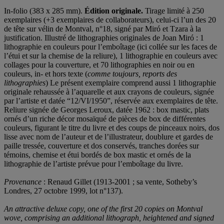
In-folio (383 x 285 mm).
Édition originale.
Tirage limité à 250
exemplaires (+3 exemplaires de collaborateurs), celui-ci l’un des 20
de tête sur vélin de Montval, n°18, signé par Miró et Tzara à la
justification. Illustré de lithographies originales de Joan Miró : 1
lithographie en couleurs pour l’emboîtage (ici collée sur les faces de
l’étui et sur la chemise de la reliure), 1 lithographie en couleurs avec
collages pour la couverture, et 70 lithographies en noir ou en
couleurs, in- et hors texte (
comme toujours, reports des
lithographies
) Le présent exemplaire comprend aussi 1 lithographie
originale rehaussée à l’aquarelle et aux crayons de couleurs, signée
par l’artiste et datée “12/VI/1950”, réservée aux exemplaires de tête.
Reliure signée de Georges Leroux, datée 1962 : box mastic, plats
ornés d’un riche décor mosaïqué de pièces de box de différentes
couleurs, figurant le titre du livre et des coups de pinceaux noirs, dos
lisse avec nom de l’auteur et de l’illustrateur, doublure et gardes de
paille tressée, couverture et dos conservés, tranches dorées sur
témoins, chemise et étui bordés de box mastic et ornés de la
lithographie de l’artiste prévue pour l’emboîtage du livre.
Provenance
: Renaud Gillet (1913-2001 ; sa vente, Sotheby’s
Londres, 27 octobre 1999, lot n°137).
An attractive deluxe copy, one of the first 20 copies on Montval
wove, comprising an additional lithograph, heightened and signed