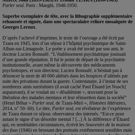
Parler seul.
Paris : Maeght, 1948-1950.
Superbe exemplaire de tête, avec la lithographie supplémentaire
rehaussée et signée, dans une spectaculaire reliure mosaïquée de
Georges Leroux
.
D’après l’achevé d’imprimer, le texte de l’ouvrage a été écrit par
Tzara en 1945, lors d’un séjour à l’hôpital psychiatrique de Saint-
Alban-sur-Limagnole. Le poète y avait été invité par son ami, le
docteur Lucien Bonnafé. “L’établissement psychiatrique jouissait
d’une grande réputation. Il fut le point de départ de la psychiatrie
institutionnelle, avant même la découverte des médicaments
psychotropes, et son directeur, Lucien Bonnafé, n’hésitait pas à
dénoncer la mort de 40 000 aliénés dans les hospices d’aliénés par
suite des privations durant la guerre. Contestataire, à l’instar de ses
nombreux amis surréalistes (il avait caché Paul Éluard [et Nusch]
auparavant), il se voulait un « désaliéniste », œuvrant pour la
libération des malades mentaux et leur réinsertion dans la société”
(Henri Béhar «
Parler seul
, de Tzara-Miró »,
Histoires littéraires
,
2014, n° 59- 60). Le titre,
Parler seul
, est révélateur de l’expérience
de Tzara durant ce séjour, observateur des internés. “Est-ce pour
autant le signe d’un désordre mental ? [...] À la différence d’Éluard
qui, en semblables circonstances, écrivit les
Souvenirs de la maison
des fous
(1946) en brossant des portraits extrêmement sensibles mais