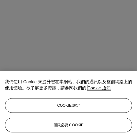
我們使用 Cookie 來提升您在本網站、我們的通訊以及整個網路上的
使用體驗。欲了解更多資訊，請參閱我們的
Cookie 通知
Allison Immergut
Vice President, Specialist, Co-Head of Day Sale
查閱狀況報告或聯絡我們查詢更多拍品資料
COOKIE 設定
aimmergut@christies.com
+1 212 636 2106
登入
僅限必要 COOKIE
瀏覽狀況報告