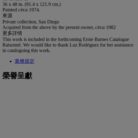
36 x 48 in. (91.4 x 121.9 cm.)
Painted
circa
1974.
來源
Private collection, San Diego
Acquired from the above by the present owner,
circa
1982
更多詳情
This work is included in the forthcoming Ernie Barnes Catalogue
Raisonné. We would like to thank Luz Rodriguez for her assistance
in cataloguing this work.
業務規定
榮譽呈獻