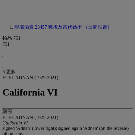
現場拍賣 23457
戰後及當代藝術 （日間拍賣）
拍品 751
751
3 更多
ETEL ADNAN (1925-2021)
California VI
細節
ETEL ADNAN (1925-2021)
California VI
signed 'Adnan' (lower right); signed again 'Adnan' (on the reverse)
oil on canvas