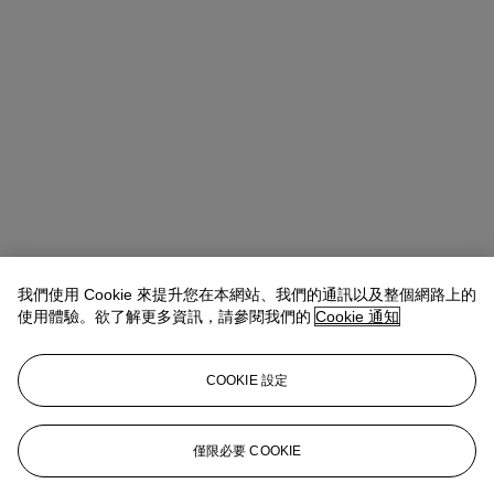
我們使用 Cookie 來提升您在本網站、我們的通訊以及整個網路上的
使用體驗。欲了解更多資訊，請參閱我們的
Cookie 通知
Allison Immergut
Vice President, Specialist, Co-Head of Day Sale
查閱狀況報告或聯絡我們查詢更多拍品資料
COOKIE 設定
aimmergut@christies.com
+1 212 636 2106
登入
僅限必要 COOKIE
瀏覽狀況報告