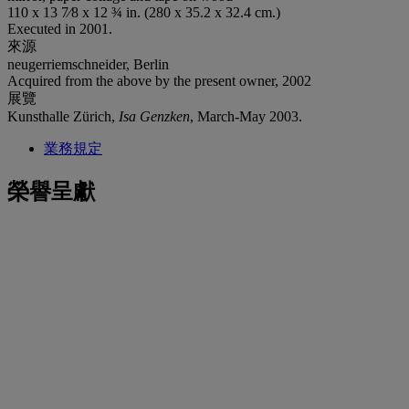
110 x 13 7⁄8 x 12 ¾ in. (280 x 35.2 x 32.4 cm.)
Executed in 2001.
來源
neugerriemschneider, Berlin
Acquired from the above by the present owner, 2002
展覽
Kunsthalle Zürich,
Isa Genzken
, March-May 2003.
業務規定
榮譽呈獻