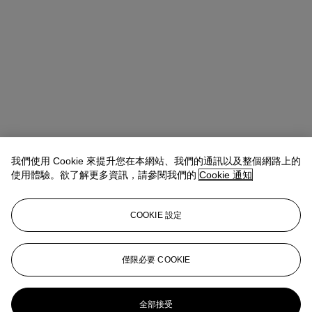
我們使用 Cookie 來提升您在本網站、我們的通訊以及整個網路上的
使用體驗。欲了解更多資訊，請參閱我們的
Cookie 通知
Allison Immergut
Vice President, Specialist, Co-Head of Day Sale
查閱狀況報告或聯絡我們查詢更多拍品資料
COOKIE 設定
aimmergut@christies.com
+1 212 636 2106
登入
僅限必要 COOKIE
瀏覽狀況報告
更多來自
戰後及當代藝術 （日間拍賣）
全部接受