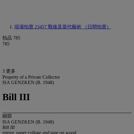
現場拍賣 23457
戰後及當代藝術 （日間拍賣）
拍品 785
785
3 更多
Property of a Private Collector
ISA GENZKEN (B. 1948)
Bill III
細節
ISA GENZKEN (B. 1948)
Bill III
mirror, paper collage and tape on wood