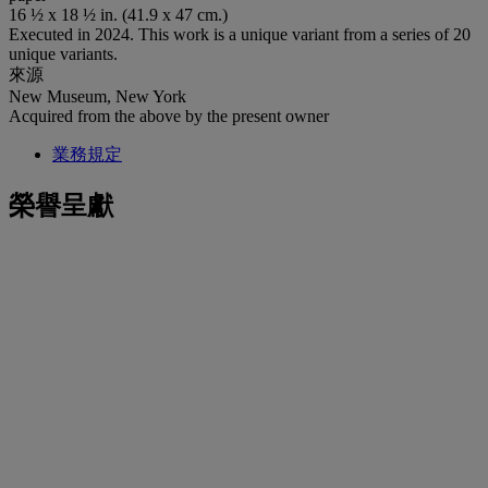
16 ½ x 18 ½ in. (41.9 x 47 cm.)
Executed in 2024. This work is a unique variant from a series of 20
unique variants.
來源
New Museum, New York
Acquired from the above by the present owner
業務規定
榮譽呈獻