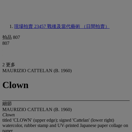
現場拍賣 23457
戰後及當代藝術 （日間拍賣）
拍品 807
807
2 更多
MAURIZIO CATTELAN (B. 1960)
Clown
細節
MAURIZIO CATTELAN (B. 1960)
Clown
titled 'CLOWN' (upper edge); signed 'Cattelan' (lower right)
watercolor, rubber stamp and UV-printed Japanese paper collage on
paper