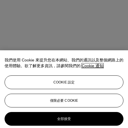
我們使用 Cookie 來提升您在本網站、我們的通訊以及整個網路上的
使用體驗。欲了解更多資訊，請參閱我們的
Cookie 通知
Allison Immergut
Vice President, Specialist, Co-Head of Day Sale
查閱狀況報告或聯絡我們查詢更多拍品資料
COOKIE 設定
aimmergut@christies.com
+1 212 636 2106
登入
僅限必要 COOKIE
瀏覽狀況報告
更多來自
戰後及當代藝術 （日間拍賣）
全部接受