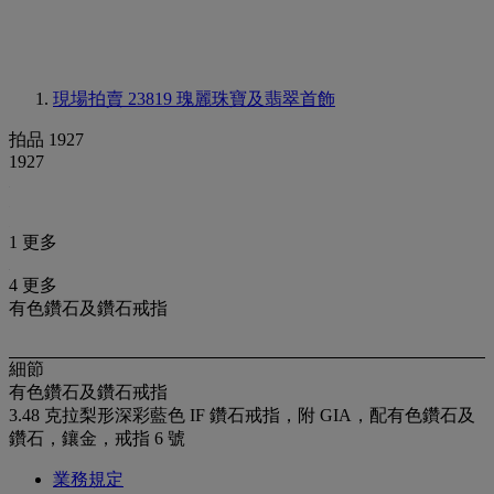
現場拍賣 23819
瑰麗珠寶及翡翠首飾
拍品 1927
1927
1 更多
4 更多
有色鑽石及鑽石戒指
細節
有色鑽石及鑽石戒指
3.48 克拉梨形深彩藍色 IF 鑽石戒指，附 GIA，配有色鑽石及
鑽石，鑲金，戒指 6 號
業務規定