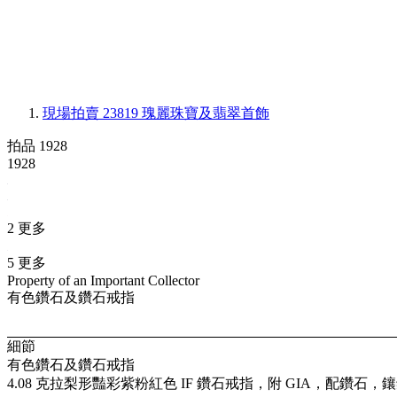
現場拍賣 23819
瑰麗珠寶及翡翠首飾
拍品 1928
1928
2 更多
5 更多
Property of an Important Collector
有色鑽石及鑽石戒指
細節
有色鑽石及鑽石戒指
4.08 克拉梨形豔彩紫粉紅色 IF 鑽石戒指，附 GIA，配鑽石，鑲