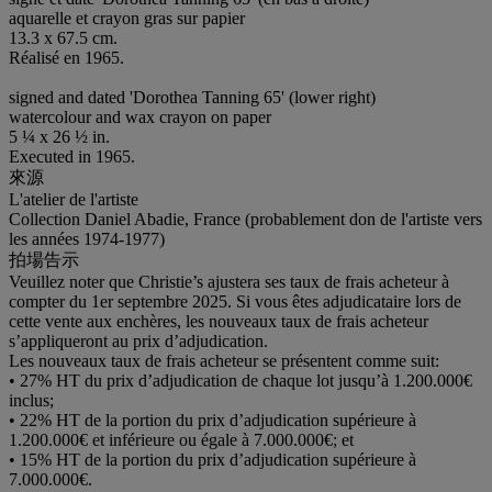
aquarelle et crayon gras sur papier
13.3 x 67.5 cm.
Réalisé en 1965.
signed and dated 'Dorothea Tanning 65' (lower right)
watercolour and wax crayon on paper
5 ¼ x 26 ½ in.
Executed in 1965.
來源
L'atelier de l'artiste
Collection Daniel Abadie, France (probablement don de l'artiste vers
les années 1974-1977)
拍場告示
Veuillez noter que Christie’s ajustera ses taux de frais acheteur à
compter du 1er septembre 2025. Si vous êtes adjudicataire lors de
cette vente aux enchères, les nouveaux taux de frais acheteur
s’appliqueront au prix d’adjudication.
Les nouveaux taux de frais acheteur se présentent comme suit:
• 27% HT du prix d’adjudication de chaque lot jusqu’à 1.200.000€
inclus;
• 22% HT de la portion du prix d’adjudication supérieure à
1.200.000€ et inférieure ou égale à 7.000.000€; et
• 15% HT de la portion du prix d’adjudication supérieure à
7.000.000€.