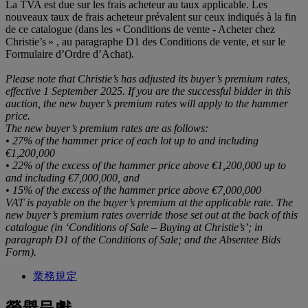
La TVA est due sur les frais acheteur au taux applicable. Les
nouveaux taux de frais acheteur prévalent sur ceux indiqués à la fin
de ce catalogue (dans les « Conditions de vente - Acheter chez
Christie’s » , au paragraphe D1 des Conditions de vente, et sur le
Formulaire d’Ordre d’Achat).
Please note that Christie’s has adjusted its buyer’s premium rates,
effective 1 September 2025. If you are the successful bidder in this
auction, the new buyer’s premium rates will apply to the hammer
price.
The new buyer’s premium rates are as follows:
• 27% of the hammer price of each lot up to and including
€1,200,000
• 22% of the excess of the hammer price above €1,200,000 up to
and including €7,000,000, and
• 15% of the excess of the hammer price above €7,000,000
VAT is payable on the buyer’s premium at the applicable rate. The
new buyer’s premium rates override those set out at the back of this
catalogue (in ‘Conditions of Sale – Buying at Christie’s’; in
paragraph D1 of the Conditions of Sale; and the Absentee Bids
Form).
業務規定