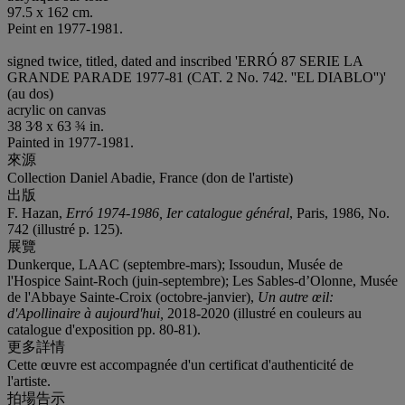
97.5 x 162 cm.
Peint en 1977-1981.
signed twice, titled, dated and inscribed 'ERRÓ 87 SERIE LA
GRANDE PARADE 1977-81 (CAT. 2 No. 742. ''EL DIABLO'')'
(au dos)
acrylic on canvas
38 3⁄8 x 63 ¾ in.
Painted in 1977-1981.
來源
Collection Daniel Abadie, France (don de l'artiste)
出版
F. Hazan,
Erró 1974-1986, Ier catalogue général
, Paris, 1986, No.
742 (illustré p. 125).
展覽
Dunkerque, LAAC (septembre-mars); Issoudun, Musée de
l'Hospice Saint-Roch (juin-septembre); Les Sables-d’Olonne, Musée
de l'Abbaye Sainte-Croix (octobre-janvier),
Un autre œil:
d'Apollinaire à aujourd'hui,
2018-2020 (illustré en couleurs au
catalogue d'exposition pp. 80-81).
更多詳情
Cette œuvre est accompagnée d'un certificat d'authenticité de
l'artiste.
拍場告示