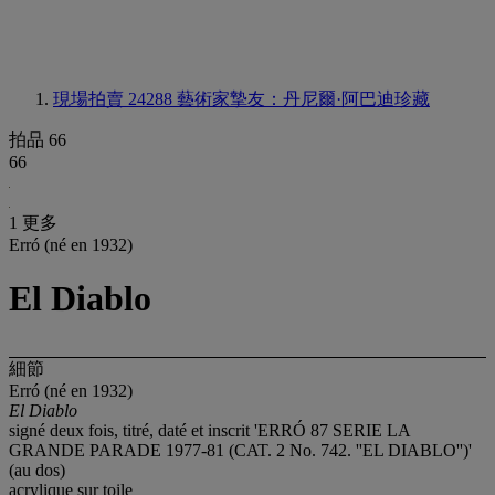
現場拍賣 24288
藝術家摯友：丹尼爾·阿巴迪珍藏
拍品 66
66
1 更多
Erró (né en 1932)
El Diablo
細節
Erró (né en 1932)
El Diablo
signé deux fois, titré, daté et inscrit 'ERRÓ 87 SERIE LA
GRANDE PARADE 1977-81 (CAT. 2 No. 742. ''EL DIABLO'')'
(au dos)
acrylique sur toile