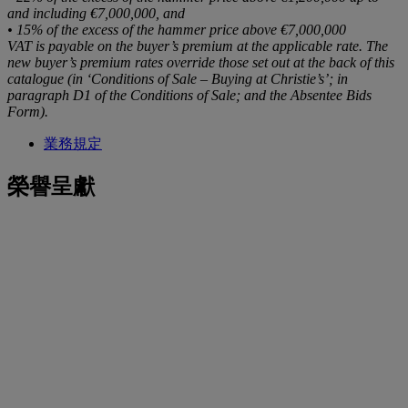
and including €7,000,000, and
• 15% of the excess of the hammer price above €7,000,000
VAT is payable on the buyer’s premium at the applicable rate. The
new buyer’s premium rates override those set out at the back of this
catalogue (in ‘Conditions of Sale – Buying at Christie’s’; in
paragraph D1 of the Conditions of Sale; and the Absentee Bids
Form).
業務規定
榮譽呈獻