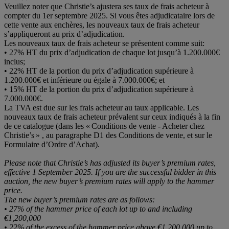
Veuillez noter que Christie’s ajustera ses taux de frais acheteur à
compter du 1er septembre 2025. Si vous êtes adjudicataire lors de
cette vente aux enchères, les nouveaux taux de frais acheteur
s’appliqueront au prix d’adjudication.
Les nouveaux taux de frais acheteur se présentent comme suit:
• 27% HT du prix d’adjudication de chaque lot jusqu’à 1.200.000€
inclus;
• 22% HT de la portion du prix d’adjudication supérieure à
1.200.000€ et inférieure ou égale à 7.000.000€; et
• 15% HT de la portion du prix d’adjudication supérieure à
7.000.000€.
La TVA est due sur les frais acheteur au taux applicable. Les
nouveaux taux de frais acheteur prévalent sur ceux indiqués à la fin
de ce catalogue (dans les « Conditions de vente - Acheter chez
Christie’s » , au paragraphe D1 des Conditions de vente, et sur le
Formulaire d’Ordre d’Achat).
Please note that Christie’s has adjusted its buyer’s premium rates,
effective 1 September 2025. If you are the successful bidder in this
auction, the new buyer’s premium rates will apply to the hammer
price.
The new buyer’s premium rates are as follows:
• 27% of the hammer price of each lot up to and including
€1,200,000
• 22% of the excess of the hammer price above €1,200,000 up to