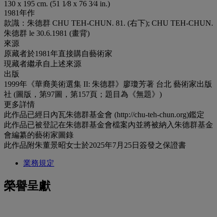
130 x 195 cm. (51 1⁄8 x 76 3⁄4 in.)
1981年作
款識：朱德群 CHU TEH-CHUN. 81. (右下); CHU TEH-CHUN.
朱德群 le 30.6.1981 (畫背)
來源
原藏者於1981年直接購自藝術家
現藏者繼承自上述來源
出版
1999年《華裔美術選集 II: 朱德群》廖瓊芳著 台北 藝術家出版
社 (圖版，第97圖，第157頁；題目為《無題》)
更多詳情
此作品已經日內瓦朱德群基金會 (http://chu-teh-chun.org)鑑定
此作品已被登記在朱德群基金會檔案內並將被納入朱德群基金
會編纂的藝術家圖錄
此作品附朱董景昭女士於2025年7月25日簽發之保證書
業務規定
榮譽呈獻