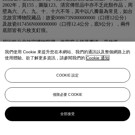
2002年，頁155，圖版123。清宮傳世品中亦不乏此類作品，周
壁為六、八、九、十、十六不等，其中以八瓣最為常見，如台
北故宮博物院藏品：故瓷008673N000000000（口徑12公分）
及故瓷017456N000000000（口徑12.4公分，底9公分），兩件
底部皆有六枚支釘痕。
另比較台北故宮博物院藏一件官窯十棱葵瓣洗，見故瓷
017145N000000000（
圖二
），其底部亦有六個支釘痕，片
我們使用 Cookie 來提升您在本網站、我們的通訊以及整個網路上的
紋、釉色與此洗尤其接近（口徑11.7*11.5公分，高3.4公
使用體驗。欲了解更多資訊，請參閱我們的
Cookie 通知
分）。類似的官窯葵瓣洗亦見於大英博物館大維德基金會，比
較一件八棱洗，尺寸較小，底部儘有五個支釘痕（PDF 30，
口徑9.9公分，底徑7.8公分），片紋、釉色亦與此十分類似。
COOKIE 設定
此類官窯洗多為博物館藏品，於流通領域中十分罕見。加納爵
士曾收藏另一件官窑十棱葵瓣洗，後由賽穆旼遞藏，其於香港
僅限必要 COOKIE
佳士得2016年6月1日拍賣，拍品3126號（
圖三
）。
更多來自
愛蓮堂珍藏-御用文房雅製
全部接受
查看全部
查看全部