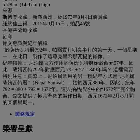
5 7⁄8 in. (14.9 cm.) high
來源
斯博樂收藏，新澤西州，於1973年3月4日前購藏
紐約佳士得，2015年9月15日，拍品46號
香港菩薩道收藏
刻印
銘文翻譯與紀年解釋：
“於薩姆瓦特曆792年，帕爾貢月明亮半月的第一天，一個星期
一，在此日，製作了這尊克里希那瓦提的肖像。”
紀年轉換： 尼泊爾官方使用的薩姆瓦特曆始於西元57年。因
此，薩姆瓦特792年對應西元 792 + 57 = 849年嗎？ 這裡需要
特別注意：實際上，尼泊爾常用的另一種紀年方式是“尼瓦爾
薩姆瓦特曆”（Nepal Samvat），始於西元880年。因此，紀年
792 = 880 + 792 = 1672年。這與拍品描述中的“1672年”完全吻
合。銘文提供了極其準確的製作日期：西元1672年2月/3月間
的某個星期一。
業務規定
榮譽呈獻