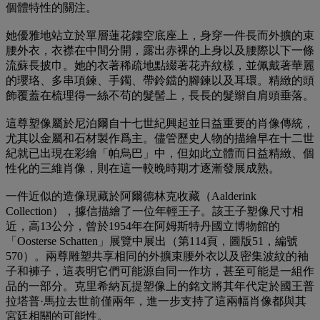
個體特性的關注。
她優雅地站立於單層蓮花鏤空底座上，身穿一件長而外擴的束
腰外衣，衣襟在中間分開，露出赤裸的上身以及腰際以下一條
流蘇長披巾。她的衣著稀疏地點綴著花卉紋樣，並佩戴著華麗
的瓔珞、多串項鍊、手鐲、帶鈴鐺的腳鍊以及耳環。精緻的頭
飾覆蓋在梳理得一絲不苟的髮髻上，長長的髮辮自肩頭垂落。
這尊塑像屬於尼泊爾自十七世紀興起並日益重要的肖像傳統，
尤其以金屬和石材製作爲主。儘管歷史人物的描繪早在十二世
紀就已出現在彩繪「帕烏巴」中，但如此立體而日益精緻、個
性化的三維肖像，則在這一較晚時期才逐漸發展成熟。
一件近似的造像現藏於阿爾德林克收藏（Aalderink
Collection），據信描繪了一位年輕王子。該王子塑像尺寸相
近，高13公分，曾於1954年在阿姆斯特丹國立博物館的
「Oosterse Schatten」展覽中展出（第114頁，圖版51，編號
570）。兩尊雕塑共享相同的外擴束腰外衣以及密集波紋的袖
子和褲子，這表明它們可能源自同一作坊，甚至可能是一組作
品的一部分。克里希納瓦提塑像上的銘文將其年代定於國王普
拉塔普·馬拉去世前僅兩年，進一步支持了這兩幅肖像都與其
宮廷相關的可能性。