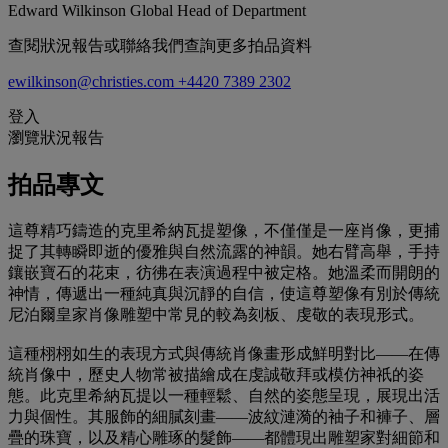
Edward Wilkinson
Global Head of Department
查閱狀況報告或聯絡我們查詢更多拍品資料
ewilkinson@christies.com
+4420 7389 2302
登入
瀏覽狀況報告
拍品專文
這尊精巧鑄造的克里希納瓦提塑像，不僅僅是一座肖像，更捕
捉了其轉瞬即逝的優雅與自然流露的神韻。她右臂高舉，手持
鑲嵌寶石的花束，彷彿在表演過程中被定格。她溫柔而開朗的
神情，傳遞出一種純真與沉靜的自信，使這尊塑像有別於傳統
尼泊爾皇家肖像雕塑中常見的較為刻板、虔敬的表現形式。
這種栩栩如生的表現方式與傳統肖像畫形成鮮明對比——在傳
統肖像中，歷史人物常被描繪成在虔誠敬拜或模仿神祇的姿
態。此克里希納瓦提以一種輕鬆、自然的姿態呈現，展現出活
力與個性。其服飾的細膩刻畫——波紋漣漪的袖子和褲子、層
疊的珠寶，以及精心雕琢的髮飾——都體現出雕塑家對細節和