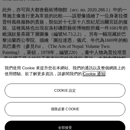
此外，亦可與大都會藝術博物館（acc. no. 2020.288.1）中的一
尊施主像進行更為常規的比較——該塑像描繪了一位身著拉傑
普特風格服飾的貴族，類似於十七至十八世紀尼泊爾宮廷的服
裝。這種風格也出現在洛杉磯郡藝術博物館所藏一件1681年的
毗濕奴曼荼羅下層圖像（編號M.73.2.2）。另有一幅現藏於巴
黎法蘭西公學院、描繪「圖拉達恩」儀式、年代為1669年的帕
烏巴畫作（參見Pal，《The Arts of Nepal: Volume Two:
Painting》，萊頓，1978年，編號220），畫中人物為普拉塔普
·馬拉國王最小的兒子查克拉巴特倫德拉·馬拉。大都會博物館
那尊造像銘文標明施主為斯里·穆尼·瓦吉拉查亞，屬瓦里亞查
我們使用 Cookie 來提升您在本網站、我們的通訊以及整個網路上的
亞種姓。另一個相關比較是同樣藏於大都會博物館的一尊跪姿
使用體驗。欲了解更多資訊，請參閱我們的
Cookie 通知
女性施主像（acc. no. 2020.288.2），据信代表巴拉瑪伊夫人。
該塑像的衣著表現更為內斂，與克里希納瓦提的動感形象形成
了對比。
COOKIE 設定
這些罕見而親密的肖像共同為我們提供了一個窺見十七世紀尼
泊爾複雜視覺文化的迷人視角——在當時，肖像不僅為個人或
僅限必要 COOKIE
宗教供奉之物，亦記錄了社會地位、身份及宮廷生活。
更多來自
印度、喜馬拉雅及東南亞藝術
全部接受