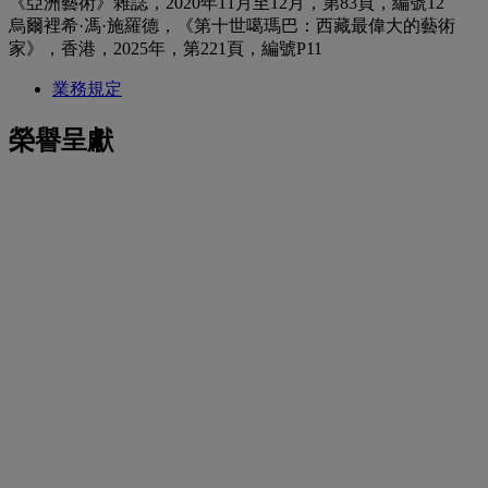
《亞洲藝術》雜誌，2020年11月至12月，第83頁，編號12
烏爾裡希·馮·施羅德，《第十世噶瑪巴：西藏最偉大的藝術
家》，香港，2025年，第221頁，編號P11
業務規定
榮譽呈獻