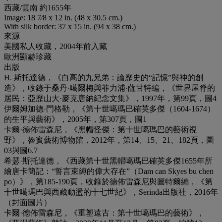
西藏/雲南 約1655年
Image: 18 7⁄8 x 12 in. (48 x 30.5 cm.)
With silk border: 37 x 15 in. (94 x 38 cm.)
來源
美國私人收藏，2004年前入藏
歐洲顯赫珍藏
出版
H. 斯托達德，《白高的九兄弟：論歷史的“記憶”與神的創
造》，收錄于桑丹·噶爾梅與菲力浦·薩甘特編，《世界屋脊的
居民：亞歷山大·麥克唐納紀念文集》，1997年，第99頁，圖4
伊爾姆加德·門格勒，《第十世噶瑪巴確英多傑（1604-1674）
的生平與藝術》，2005年，第307頁，圖1
卡爾·德佈雷森尼，《黑帽怪傑：第十世噶瑪巴的藝術視
野》，魯賓藝術博物館，2012年，第14、15、21、182頁，圖
03與圖6.7
希瑟·斯托達德，《西藏第十世黑帽噶瑪巴確英多傑1655年所
繪唐卡簡記：“誓言束縛的偉大存在”（Dam can Skyes bu chen
po）》，第185-190頁，收錄於德佈雷森尼與圖特爾編，《第
十世噶瑪巴與西藏動盪的十七世紀》，Serinda出版社，2016年
（封面圖片）
卡爾·德佈雷森尼，《重塑遠古：第十世噶瑪巴的藝術》，