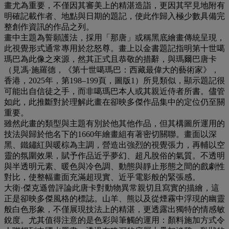
畫尤為重要，不僅因其審美上的精湛造詣，更因其罕見地附有
明確記載作者、地點與日期的題記，使此作歸入極少數具備完
整創作資訊的作品之列。
畫中主題為誓願護法，採用「那唐」或稱黑底繪畫傳統呈現，
此視覺形式通常專用於忿怒尊。畫上以金書題記指明第十世噶
瑪巴為此像之來源，然其正式且恭敬的措辭，與瑪爾巴唐卡
（見馮·施羅德，《第十世噶瑪巴：西藏最偉大的藝術家》，
香港，2025年，第198–199頁，圖版1）所見類似，顯示題記很
可能出自信徒之手，而非噶瑪巴本人或其親近侍者所書。儘管
如此，此推斷對於理解此畫在卻映多傑作品集中的定位仍至關
重要。
雖然此畫的類型與主題有別於他其他作品，但其構圖所運用的
技法與歸於他名下的1660年繪畫組有著密切關聯。畫面以深
黑、鐵鏽紅與暖棕為主調，營造出強烈的視覺張力，再輔以空
靈的氛圍效果，賦予作品近乎夢幻、超凡脫俗的氣質。不透明
與半透明元素、暖色與冷色調、動態與靜止形態之間的戲劇性
對比，使整幅畫面充滿超現實、近乎電影般的緊張感。
大衛·傑克遜曾評論此唐卡對動物異常親切且寫實的描繪，這
正是卻映多傑風格的標誌。山羊、熊以及從煙霧中浮現的幽靈
般白色形象，不僅展現技法上的精湛，更透露出獨特的情感敏
銳度。尤其值得注意的是色彩與筆觸的運用：顏料施加方式令