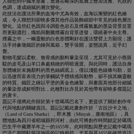
人聯想到中國水墨畫，透過在略深的底層上疊加淡雅、乳狀的
色調，達成細膩的層次變化。
此技法在護法所乘的血海中尤為有效，血海以漸變的紅色繪
成，令人聯想到卻映多傑其他作品裝飾細節中常見的綠色層次
變化。這些紅色因與冷調藍色岩石及煙霧氤氳的墨染背景並置
而更顯濃烈，熾焰與翻騰煙霧自背景迸發，環繞著中央主尊。
煙霧之中，一幽靈般的白色形體剛好在護法雙臂上方顯現；護
法手持象徵鐵匠的錘與風箱，雙手張開，姿態詭異，近乎幻
覺。
動物毛髮以柔軟、無骨感的顏料暈染呈現，尤其可見於小熊斑
駁的皮毛及山羊口鼻處精緻的明暗過渡。與此同時，護法自身
形體繪於未施顏料的黑色絲綢底上，僅以淺藍色線條勾勒，並
以迅捷而富表現力的筆觸賦予體積感與動勢，卻不損其幽靈般
的特質。鐵匠之錘以平塗的黃金色繪製，與畫面其他部分細膩
的暈染形成鮮明對比，此種對比亦見於其他帶有卻映多傑題記
的唐卡。
題記不僅將此作歸於第十世噶瑪巴名下，更提供了關於創作年
代與地點的關鍵資訊。題記記載此畫創作於「古拉沙卡之地」
（Land of Gura Sharka），即木雅（Minyak，康南地區），具
體地點為四川省稻城縣邦河村，由此可將創作時間鎖定於噶瑪
巴生平中藏曆羊年之一的1655年。此時間點與歷史記載中噶瑪
巴流亡期間駐留該地區的記錄相符，尤其與其1655年確曾造訪