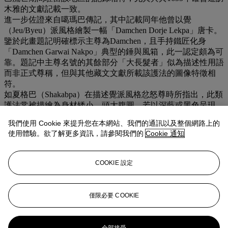
木雅的文獻記載一致。
進一步佐證來自噶瑪巴傳記，其中記載同年他曾以覺
（Jeu/Byeu）派風格繪製一幅「Damchen Dorje Lekpa」唐卡。
鑒於此畫題記明確標示主尊為Damchen，且手持鐵匠化身
「Damchen Garwai Nakpo」典型的錘與風箱，此一認定頗為可
靠。題記中主尊名號的其餘部分「大長髮者」似為描述性用語
而非正式尊稱，但與其他藏文文獻所載該護法的圖像特徵相
符。
如夏格巴（Shakabpa）在描述覺派風格忿怒尊時所指出，此類
護法常被描繪為身材矮小、頭大腹圓，若以深藍或黑色呈現，
則以白色或淺藍色勾勒輪廓——這些細節均與本畫的風格選擇
我們使用 Cookie 來提升您在本網站、我們的通訊以及整個網路上的
完全吻合。
使用體驗。欲了解更多資訊，請參閱我們的
Cookie 通知
此唐卡不僅見證卻映多傑的技藝精湛，更是一種深具遠見的創
造力之深刻表達。題記提升了其重要性，使其穩固歸入極為稀
有的署名且可考作品之列，並提供關鍵的歷史脈絡。此畫不僅
COOKIE 設定
是一件供奉聖物，更是一場強烈的氛圍體驗：墨色煙幕、幽靈
形影與鮮豔顏料引領觀者進入一個閾限世界，忿怒護法自火焰
與薄霧中顯現。極少有唐卡能同時達成如此空靈夢幻的氣質，
僅限必要 COOKIE
又如此紮根於具體歷史與技術精熟之中。
更多來自
印度、喜馬拉雅及東南亞藝術