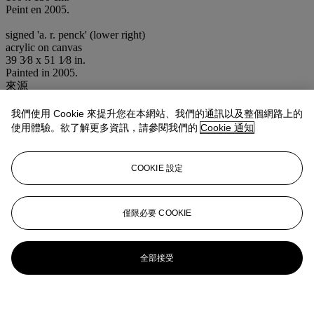
Peint en 2005.
signed 'a. r. penck' (lower right)
acrylic on canvas
39 3⁄8 x 51 1⁄8 in.
Painted in 2005.
來源
Collection privée, Corée du Sud
Vente anonyme, K-Auction, Séoul, 11 juin 2008, lot 176
我們使用 Cookie 來提升您在本網站、我們的通訊以及整個網路上的
Acquis lors de cette vente par le propriétaire actuel
使用體驗。欲了解更多資訊，請參閱我們的
Cookie 通知
業務規定
COOKIE 設定
更多來自
當代藝術（日間拍賣）
僅限必要 COOKIE
查看全部
查看全部
全部接受