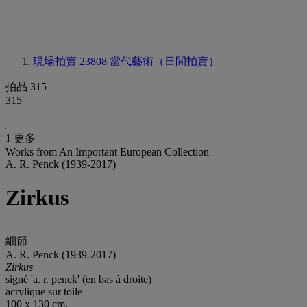
現場拍賣 23808
當代藝術（日間拍賣）
拍品 315
315
1 更多
Works from An Important European Collection
A. R. Penck (1939-2017)
Zirkus
細節
A. R. Penck (1939-2017)
Zirkus
signé 'a. r. penck' (en bas à droite)
acrylique sur toile
100 x 130 cm.