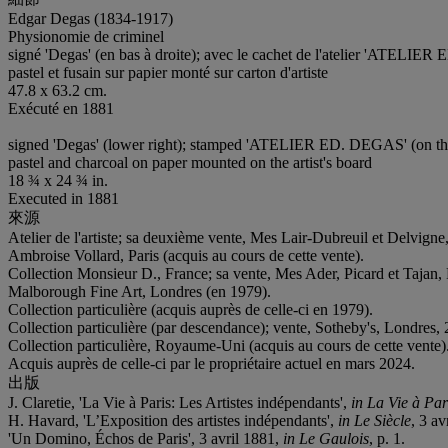
Edgar Degas (1834-1917)
Physionomie de criminel
signé 'Degas' (en bas à droite); avec le cachet de l'atelier 'ATELIER
pastel et fusain sur papier monté sur carton d'artiste
47.8 x 63.2 cm.
Exécuté en 1881
signed 'Degas' (lower right); stamped 'ATELIER ED. DEGAS' (on the r
pastel and charcoal on paper mounted on the artist's board
18 ¾ x 24 ¾ in.
Executed in 1881
來源
Atelier de l'artiste; sa deuxième vente, Mes Lair-Dubreuil et Delvigne,
Ambroise Vollard, Paris (acquis au cours de cette vente).
Collection Monsieur D., France; sa vente, Mes Ader, Picard et Tajan, 
Malborough Fine Art, Londres (en 1979).
Collection particulière (acquis auprès de celle-ci en 1979).
Collection particulière (par descendance); vente, Sotheby's, Londres, 
Collection particulière, Royaume-Uni (acquis au cours de cette vente)
Acquis auprès de celle-ci par le propriétaire actuel en mars 2024.
出版
J. Claretie, 'La Vie à Paris: Les Artistes indépendants',
in La Vie à Par
H. Havard, 'L’Exposition des artistes indépendants',
in Le Siècle
, 3 av
'Un Domino, Échos de Paris', 3 avril 1881,
in Le Gaulois
, p. 1.