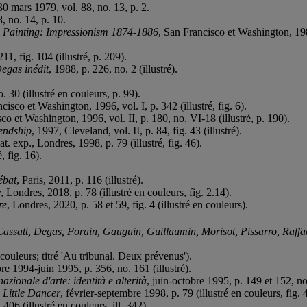
 30 mars 1979, vol. 88, no. 13, p. 2.
8, no. 14, p. 10.
Painting: Impressionism 1874-1886
, San Francisco et Washington, 1986
1, fig. 104 (illustré, p. 209).
Degas inédit
, 1988, p. 226, no. 2 (illustré).
. 30 (illustré en couleurs, p. 99).
cisco et Washington, 1996, vol. I, p. 342 (illustré, fig. 6).
co et Washington, 1996, vol. II, p. 180, no. VI-18 (illustré, p. 190).
endship
, 1997, Cleveland, vol. II, p. 84, fig. 43 (illustré).
cat. exp., Londres, 1998, p. 79 (illustré, fig. 46).
, fig. 16).
ébat
, Paris, 2011, p. 116 (illustré).
y
, Londres, 2018, p. 78 (illustré en couleurs, fig. 2.14).
re
, Londres, 2020, p. 58 et 59, fig. 4 (illustré en couleurs).
Cassatt, Degas, Forain, Gauguin, Guillaumin, Morisot, Pissarro, Raffae
 couleurs; titré 'Au tribunal. Deux prévenus').
re 1994-juin 1995, p. 356, no. 161 (illustré).
zionale d'arte: identità e alterità
, juin-octobre 1995, p. 149 et 152, no.
 Little Dancer
, février-septembre 1998, p. 79 (illustré en couleurs, fig. 
406 (illustré en couleurs, ill. 342).