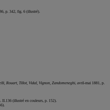
, p. 342, fig. 6 (illustré).
lli, Rouart, Tillot, Vidal, Vignon, Zandomeneghi
, avril-mai 1881, p.
 II.136 (illustré en couleurs, p. 152).
46).