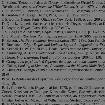
G. Schurr, 'Retour au Palais de l'Orsay'
in Gazette de l'Hôtel Drouot
,
'Résultats de ventes'
in Gazette de l'Hôtel Drouot
, 9 avril 1979, vol. 8
C. S. Moffett, R. Berson, B. Lee Williams et F. E. Wissman,
The New 
R. Gordon et A. Forge,
Degas
, Paris, 1988, p. 119 (illustré).
J. S. Boggs,
Degas
, Paris, Ottawa et New York, 1988, p. 208, 209 et 21
D. Druick, 'La petite danseuse et les criminels: Degas moraliste?',
in 
H. Loyrette,
Degas
, Paris, 1991, p. 387 et 394.
J. S. Boggs et A. Maheux,
Degas Pastels
, Londres, 1992, p. 98-99, no
C. S. Moffett,
The New Painting: Impressionism 1874-1886
, San Fran
R. Berson,
The New Painting: Impressionism 1874-1886
, San Francis
H. Buchanan,
Edgar Degas and Ludovic Lepic: An Impressionist Fri
R. Kendall, D. W. Druick et A. Beale,
Degas and the Little Dancer
, 
C. Armstrong,
A Degas Sketchbook
, Los Angeles, 2000, p. 57 (illustré
J. House,
Impressionism, Paint and Politics
, Londres, 2004, p. 138.
B. Granger,
La psychiatrie à l'épreuve de la justice: contribution au d
A. Callen,
Looking at Men: Art, Anatomy and the Modern Male Bod
A. Eiling et E. Mongi-Vollmer,
En Passant: Impressionism in Sculptu
展覽
Paris, 35 Boulevard des Capucines,
6ème exposition de peinture par 
4, no. 18.
Paris, Galerie Schmit,
Degas
, mai-juin 1975, p. 40, no. 20 (illustré en
Zurich, Kunsthaus et Tubingue, Kunsthalle,
Degas, Portraits
, décemb
Venise, Palazzo Grassi,
La Biennale di Venezia, 46. Esposizione Interna
Omaha, Joslyn Art Museum et Williamstown, Sterling,
Degas and the
Paris, Musée d'Orsay,
Crime et châtiment
, mars-juin 2010, p. 327, no. 