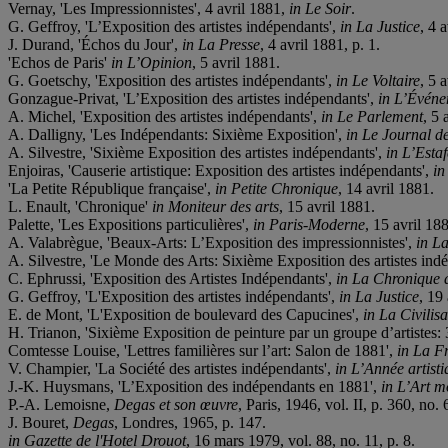
Vernay, 'Les Impressionnistes', 4 avril 1881,
in Le Soir
.
G. Geffroy, 'L’Exposition des artistes indépendants',
in La Justice
, 4 
J. Durand, 'Échos du Jour',
in La Presse
, 4 avril 1881, p. 1.
'Echos de Paris'
in L’Opinion
, 5 avril 1881.
G. Goetschy, 'Exposition des artistes indépendants',
in Le Voltaire
, 5 
Gonzague-Privat, 'L’Exposition des artistes indépendants',
in L’Évén
A. Michel, 'Exposition des artistes indépendants',
in Le Parlement
, 5 
A. Dalligny, 'Les Indépendants: Sixième Exposition',
in Le Journal de
A. Silvestre, 'Sixième Exposition des artistes indépendants',
in L’Estaf
Enjoiras, 'Causerie artistique: Exposition des artistes indépendants',
in
'La Petite République française',
in Petite Chronique
, 14 avril 1881.
L. Enault, 'Chronique'
in Moniteur des arts
, 15 avril 1881.
Palette, 'Les Expositions particulières',
in Paris-Moderne
, 15 avril 188
A. Valabrègue, 'Beaux-Arts: L’Exposition des impressionnistes',
in La
A. Silvestre, 'Le Monde des Arts: Sixième Exposition des artistes ind
C. Ephrussi, 'Exposition des Artistes Indépendants',
in La Chronique de
G. Geffroy, 'L'Exposition des artistes indépendants',
in La Justice
, 19
E. de Mont, 'L'Exposition de boulevard des Capucines',
in La Civilisa
H. Trianon, 'Sixième Exposition de peinture par un groupe d’artistes:
Comtesse Louise, 'Lettres familières sur l’art: Salon de 1881',
in La F
V. Champier, 'La Société des artistes indépendants',
in L’Année artist
J.-K. Huysmans, 'L’Exposition des indépendants en 1881',
in L’Art 
P.-A. Lemoisne,
Degas et son œuvre
, Paris, 1946, vol. II, p. 360, no. 
J. Bouret,
Degas
, Londres, 1965, p. 147.
in Gazette de l'Hotel Drouot
, 16 mars 1979, vol. 88, no. 11, p. 8.