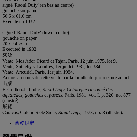
signé 'Raoul Dufy' (en bas au centre)
gouache sur papier
50.6 x 61.6 cm.
Exécuté en 1932
signed 'Raoul Dufy' (lower centre)
gouache on paper
20 x 24 ½ in.
Executed in 1932
來源
Vente, Mes Ader, Picard et Tajan, Paris, 12 juin 1975, lot 9.
Vente, Sotheby's, Londres, 1er juillet 1981, lot 384.
Vente, Artcurial, Paris, 1er juin 1984.
Acquis au cours de cette vente par la famille du propriétaire actuel.
出版
F. Guillon-Laffaille,
Raoul Dufy, Catalogue raisonné des
aquarelles, gouaches et pastels
, Paris, 1981, vol. I, p. 320, no. 877
(illustré).
展覽
Caracas, Galerie Siete Siete,
Raoul Dufy
, 1978, no. 8 (illustré).
業務規定