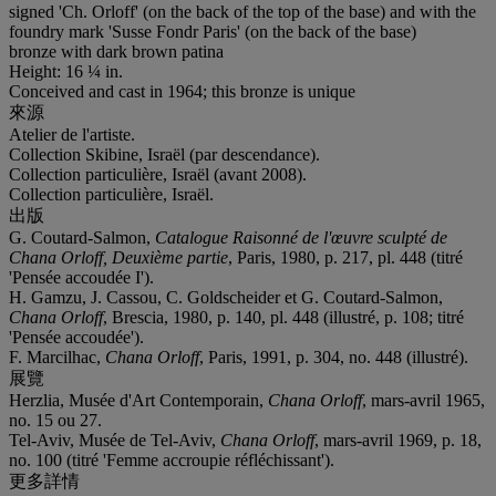
signed 'Ch. Orloff' (on the back of the top of the base) and with the
foundry mark 'Susse Fondr Paris' (on the back of the base)
bronze with dark brown patina
Height: 16 ¼ in.
Conceived and cast in 1964; this bronze is unique
來源
Atelier de l'artiste.
Collection Skibine, Israël (par descendance).
Collection particulière, Israël (avant 2008).
Collection particulière, Israël.
出版
G. Coutard-Salmon,
Catalogue Raisonné de l'œuvre sculpté de
Chana Orloff, Deuxième partie
, Paris, 1980, p. 217, pl. 448 (titré
'Pensée accoudée I').
H. Gamzu, J. Cassou, C. Goldscheider et G. Coutard-Salmon,
Chana Orloff
, Brescia, 1980, p. 140, pl. 448 (illustré, p. 108; titré
'Pensée accoudée').
F. Marcilhac,
Chana Orloff
, Paris, 1991, p. 304, no. 448 (illustré).
展覽
Herzlia, Musée d'Art Contemporain,
Chana Orloff
, mars-avril 1965,
no. 15 ou 27.
Tel-Aviv, Musée de Tel-Aviv,
Chana Orloff
, mars-avril 1969, p. 18,
no. 100 (titré 'Femme accroupie réfléchissant').
更多詳情