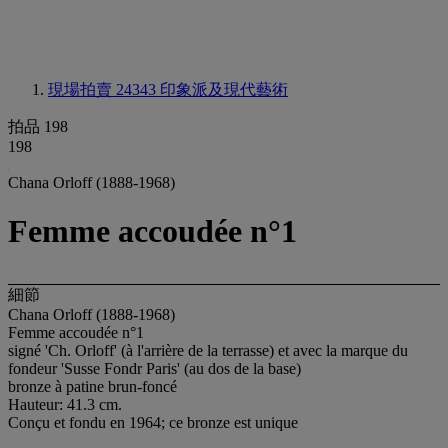
現場拍賣 24343
印象派及現代藝術
拍品 198
198
Chana Orloff (1888-1968)
Femme accoudée n°1
細節
Chana Orloff (1888-1968)
Femme accoudée n°1
signé 'Ch. Orloff' (à l'arrière de la terrasse) et avec la marque du
fondeur 'Susse Fondr Paris' (au dos de la base)
bronze à patine brun-foncé
Hauteur: 41.3 cm.
Conçu et fondu en 1964; ce bronze est unique