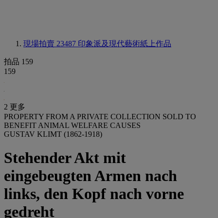
現場拍賣 23487
印象派及現代藝術紙上作品
拍品 159
159
2 更多
PROPERTY FROM A PRIVATE COLLECTION SOLD TO
BENEFIT ANIMAL WELFARE CAUSES
GUSTAV KLIMT (1862-1918)
Stehender Akt mit
eingebeugten Armen nach
links, den Kopf nach vorne
gedreht