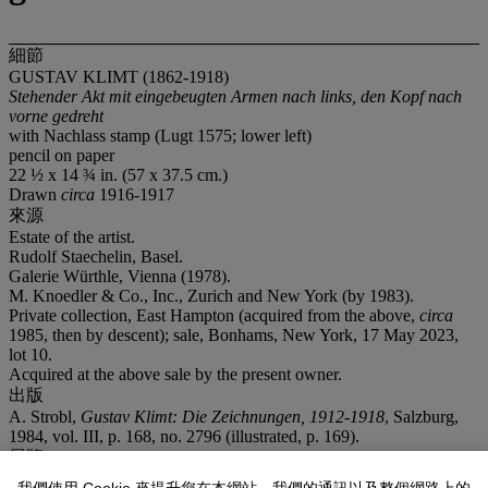
細節
GUSTAV KLIMT (1862-1918)
Stehender Akt mit eingebeugten Armen nach links, den Kopf nach
vorne gedreht
with Nachlass stamp (Lugt 1575; lower left)
pencil on paper
22 ½ x 14 ¾ in. (57 x 37.5 cm.)
Drawn
circa
1916-1917
來源
Estate of the artist.
Rudolf Staechelin, Basel.
Galerie Würthle, Vienna (1978).
M. Knoedler & Co., Inc., Zurich and New York (by 1983).
Private collection, East Hampton (acquired from the above,
circa
1985, then by descent); sale, Bonhams, New York, 17 May 2023,
lot 10.
Acquired at the above sale by the present owner.
出版
A. Strobl,
Gustav Klimt: Die Zeichnungen, 1912-1918
, Salzburg,
1984, vol. III, p. 168, no. 2796 (illustrated, p. 169).
展覽
Vienna, Galerie Würthle and Linz, Neue Galerie der Stadt Linz,