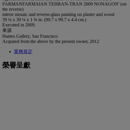
FARMANFARMAIAN TEHRAN-TRAN 2009 NONAGON' (on
the reverse)
mirror mosaic and reverse-glass painting on plaster and wood
39 ¼ x 39 ¼ x 1 ¾ in. (99.7 x 99.7 x 4.4 cm.)
Executed in 2009.
來源
Haines Gallery, San Francisco
Acquired from the above by the present owner, 2012
業務規定
榮譽呈獻