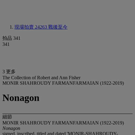
現場拍賣 24263
戰後至今
拍品 341
341
3 更多
The Collection of Robert and Ann Fisher
MONIR SHAHROUDY FARMANFARMAIAN (1922-2019)
Nonagon
細節
MONIR SHAHROUDY FARMANFARMAIAN (1922-2019)
Nonagon
signed, inscribed, titled and dated 'MONIR-SHAHROUDY-