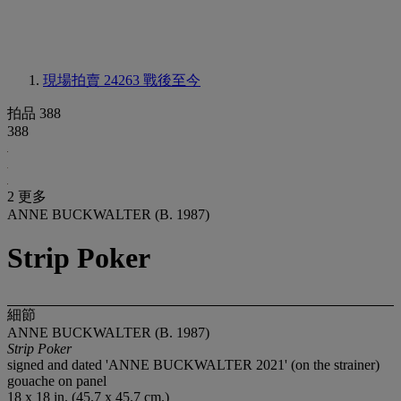
現場拍賣 24263
戰後至今
拍品 388
388
2 更多
ANNE BUCKWALTER (B. 1987)
Strip Poker
細節
ANNE BUCKWALTER (B. 1987)
Strip Poker
signed and dated 'ANNE BUCKWALTER 2021' (on the strainer)
gouache on panel
18 x 18 in. (45.7 x 45.7 cm.)