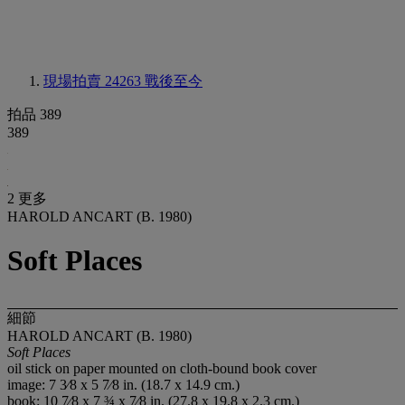
現場拍賣 24263
戰後至今
拍品 389
389
2 更多
HAROLD ANCART (B. 1980)
Soft Places
細節
HAROLD ANCART (B. 1980)
Soft Places
oil stick on paper mounted on cloth-bound book cover
image: 7 3⁄8 x 5 7⁄8 in. (18.7 x 14.9 cm.)
book: 10 7⁄8 x 7 ¾ x 7⁄8 in. (27.8 x 19.8 x 2.3 cm.)