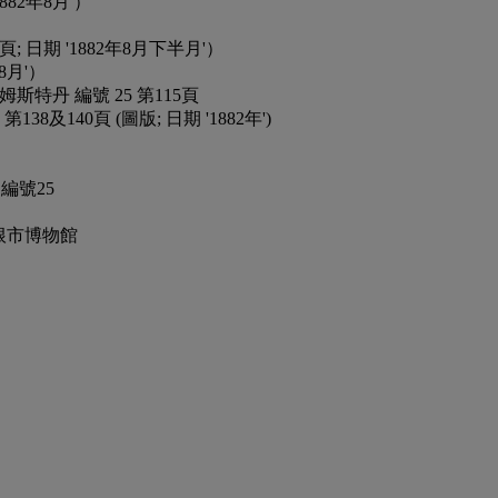
 '1882年8月'）
，第47頁; 日期 '1882年8月下半月'）
2年8月'）
Coul著 阿姆斯特丹 編號 25 第115頁
1 第138及140頁 (圖版; 日期 '1882年')
el 編號25
m」格羅寧根市博物館