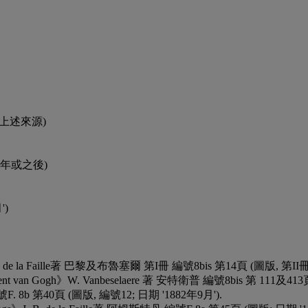
年購自上述來源)
65年或之後)
')
J.-B. de la Faille著 巴黎及布魯塞爾 第I冊 編號8bis 第14頁 (圖版, 第II冊, 圖
 Vincent van Gogh》W. Vanbeselaere 著 安特衛普 編號8bis 第 111及413頁
編號F. 8b 第40頁 (圖版, 編號12; 日期 '1882年9月').