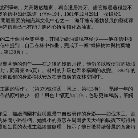
父母激烈爭執，梵高毅然離家，獨自遷居海牙。儘管搬遷過程並不
此說道（信件194，1881年12月29日，收錄於L.
）。作為當時荷蘭最重要的知識與文化中心之一，海牙擁有蓬勃發展的藝術家
至確信自己已有能力將內心所見轉化為油畫。
留的二十個月至關重要，其間所繪油畫現存極少——他在信中提
的信中提到，自己在林中作畫，完成了一幅“綠櫸樹幹與枯葉地
第138頁）。
影響著他的創作——在之後的幾個月裡，他仍多以較便宜的紙張
，同書第396頁）。材料的升級也帶來構圖的改變。1882年的
讓那道孤獨的身影得以安放在更寬廣的森林空間中。
題的習作」（第379號信函，同上，第413頁）。歷經一年的
月的作品顏料較少，但「用色上卻更加自信，色彩更加和諧，筆觸
作品，描繪周圍村莊與風景中自然勞作的身影——如伐木工、漁
的林間小路徘徊。她嬌小的身形在周圍參天大樹的映襯下顯得格
過度生長的表現主義繪畫處理，預示了他日後持續發展的意象特