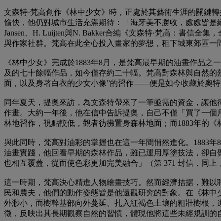
文森特·梵高創作《林中少女》時，正處於其藝術生涯的關鍵轉
愉快，他仍對城市生活充滿期待：「海牙美不勝收，處處皆是絕佳
Jansen、H. Luijten與N. Bakker合編《文森特
與作家社群。梵高在此全心投入畫家的夢想，租下城東郊區一
《林中少女》完成於1883年8月，是梵高最早期的油畫作品
及的七十餘幅作品，如今僅存約二十幅。梵高對森林與自然的熱
面，以及身著白衣的少女小像”的習作——便是如今收藏於奧特洛
同年夏天，提奧來訪，為文森特帶來了一筆亟需的資金，讓他
作畫。大約一年後，他在信中告訴提奧，自己不僅「買了一個戶外
林地習作，視點較低，觀者彷彿置身森林地面；而1883年的
與此同時，梵高對油彩的掌握也在這一年間悄然進化。1883年
油畫實踐，他回看早期的森林作品，雖已運用厚塗技法，卻自覺色
也相互覆蓋，從而使色彩更加完美融合」（第 371 封信，同上，第
這一時期，梵高決心精進人物繪畫技巧。然而經濟拮据，難以
民和農夫，他們的動作姿態皆是他遠觀研究的對象。在《林中
外渺小，而樹幹基部向外蔓延、扎入紅褐色土壤的粗壯樹根，
徵，反映出其長期觀察自然的習慣，體現他將這些未經規訓的