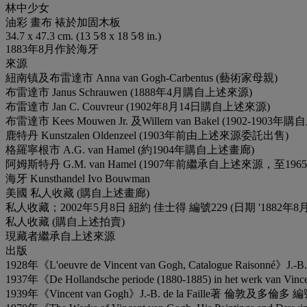
林中少女
油彩 畫布 裱於加固木板
34.7 x 47.3 cm. (13 5⁄8 x 18 5⁄8 in.)
1883年8月作於海牙
來源
紐南镇及布雷達市 Anna van Gogh-Carbentus (藝術家母親)
布雷達市 Janus Schrauwen (1888年4月購自上述來源)
布雷達市 Jan C. Couvreur (1902年8月14日購自上述來源)
布雷達市 Kees Mouwen Jr. 及Willem van Bakel (1902-1903
鹿特丹 Kunstzalen Oldenzeel (1903年前由上述來源委託出售)
格羅寧根市 A.G. van Hamel (約1904年購自上述畫廊)
阿姆斯特丹 G.M. van Hamel (1907年前繼承自上述來源，至19
海牙 Kunsthandel Ivo Bouwman
美國 私人收藏 (購自上述畫廊)
私人收藏；2002年5月8日 紐約 佳士得 編號229 (日期 '1882年8月
私人收藏 (購自上述拍賣)
現藏者繼承自上述來源
出版
1928年《L'oeuvre de Vincent van Gogh, Catalogue Raisonné》
1937年《De Hollandsche periode (1880-1885) in het werk van
1939年《Vincent van Gogh》J.-B. de la Faille著 倫敦及多倫多 