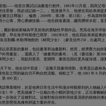
折點——他首次嘗試以油畫進行創作。1881年12月底，因與
景致，我必須記錄一二。」抵達後不久，他便在寫給弟弟提奧的信中如
·梵高：書信全集，全圖文註釋版》，倫敦，2009年，第2卷，第13頁
間小公寓，潛心磨練技藝——他先精進素描，繼而鑽研水彩，直
之一，屬於藝術家極為罕見前衛的實驗性早期作品。梵高在海牙停
愛，早在海牙時期便已萌芽。1882年8月，他在寫給弟弟提奧
克勒爾-米勒博物館的《林間少女》（參見信件258，出處同上，
得以添置新的畫材，包括畫筆和油畫顏料。然而，經濟壓力始終
用畫架」，還購入了「繪畫用的畫布」（見《書信集》第369封
《林間少女》，視點則更高、更開闊，畫面也因此更具縱深感，
8月下旬，他在信中寫道：「這幾天我畫得很勤，依舊是以森林為主
彩之間的融合仍不夠自然流暢。相較之下，他 1883 年 8 
 400 頁）。
聘請專業模特，於是他將日常生活中和漫步時觀察到的人物融入
少女》中，梵高描繪了一位戴白色小帽的當地少女，正沿著蜿蜒
進一步強化了這種對比。這種對粗壯樹幹與枝葉茂密的植物仿佛
自然形態視為擁有靜謐力量的存在。