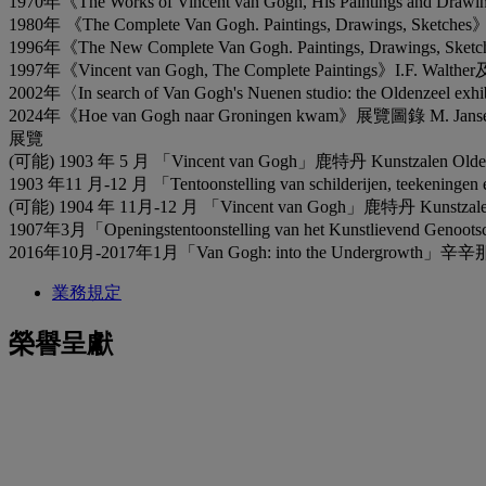
1970年《The Works of Vincent van Gogh, His Paintings and
1980年 《The Complete Van Gogh. Paintings, Drawings, Sketch
1996年《The New Complete Van Gogh. Paintings, Draw
1997年《Vincent van Gogh, The Complete Paintings》I.F. Wa
2002年〈In search of Van Gogh's Nuenen studio: the Oldenze
2024年《Hoe van Gogh naar Groningen kwam》展覽圖錄 M. J
展覽
(可能) 1903 年 5 月 「Vincent van Gogh」鹿特丹 Kunstzalen Olde
1903 年11 月-12 月 「Tentoonstelling van schilderijen, teekening
(可能) 1904 年 11月-12 月 「Vincent van Gogh」鹿特丹 Kunstzale
1907年3月「Openingstentoonstelling van het Kunstlievend Geno
2016年10月-2017年1月「Van Gogh: into the Undergrowt
業務規定
榮譽呈獻