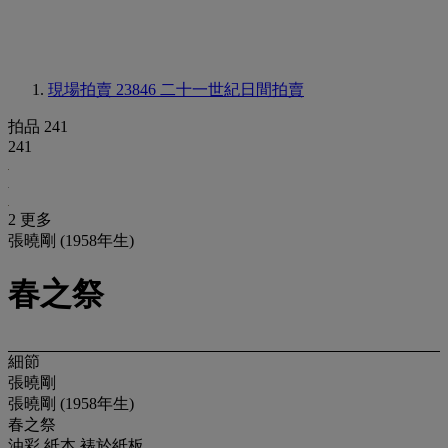
現場拍賣 23846
二十一世紀日間拍賣
拍品 241
241
2 更多
張曉剛 (1958年生)
春之祭
細節
張曉剛
張曉剛 (1958年生)
春之祭
油彩 紙本 裱於紙板