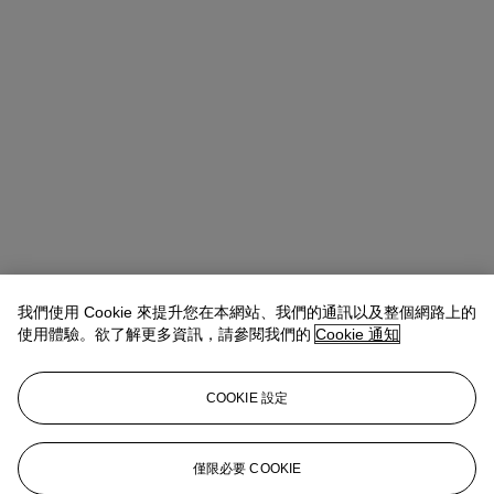
我們使用 Cookie 來提升您在本網站、我們的通訊以及整個網路上的
使用體驗。欲了解更多資訊，請參閱我們的
Cookie 通知
COOKIE 設定
Wendy Fang
AVP, Private Sales Specialist
僅限必要 COOKIE
wfang@christies.com
+852 9448 5199