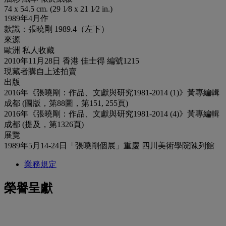
74 x 54.5 cm. (29 1⁄8 x 21 1⁄2 in.)
1989年4月作
款識：張曉剛 1989.4（左下）
來源
歐洲 私人收藏
2010年11月28日 香港 佳士得 編號1215
現藏者購自上述拍賣
出版
2016年《張曉剛：作品、文獻與研究1981-2014 (1)》黃專編輯
成都 (圖版，第88圖，第151, 255頁)
2016年《張曉剛：作品、文獻與研究1981-2014 (4)》黃專編輯
成都 (提及，第1326頁)
展覽
1989年5月14-24日「張曉剛個展」重慶 四川美術學院陳列館
業務規定
榮譽呈獻