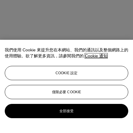
我們使用 Cookie 來提升您在本網站、我們的通訊以及整個網路上的
使用體驗。欲了解更多資訊，請參閱我們的
Cookie 通知
COOKIE 設定
Wendy Fang
AVP, Private Sales Specialist
僅限必要 COOKIE
wfang@christies.com
+852 9448 5199
更多來自
二十一世紀日間拍賣
全部接受
查看全部
查看全部