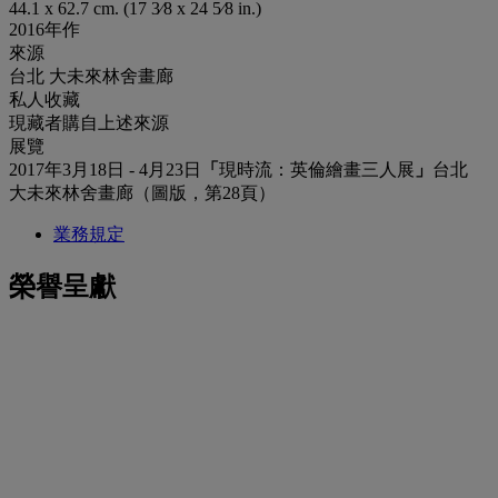
44.1 x 62.7 cm. (17 3⁄8 x 24 5⁄8 in.)
2016年作
來源
台北 大未來林舍畫廊
私人收藏
現藏者購自上述來源
展覽
2017年3月18日 - 4月23日
「
現時流：英倫繪畫三人展
」
台北
大未來林舍畫廊（圖版，第28頁）
業務規定
榮譽呈獻