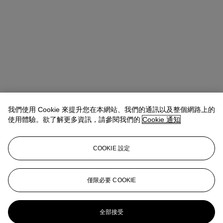
我們使用 Cookie 來提升您在本網站、我們的通訊以及整個網路上的
使用體驗。欲了解更多資訊，請參閱我們的
Cookie 通知
COOKIE 設定
Ziwei Yi（易紫薇）
AVP, Specialist, Head of 20th Century Day
Sale 20th/21st Century Art, Asia Pacific
僅限必要 COOKIE
ziweiyi@christies.com
+852 297 86732
更多來自
二十世紀日間拍賣
全部接受