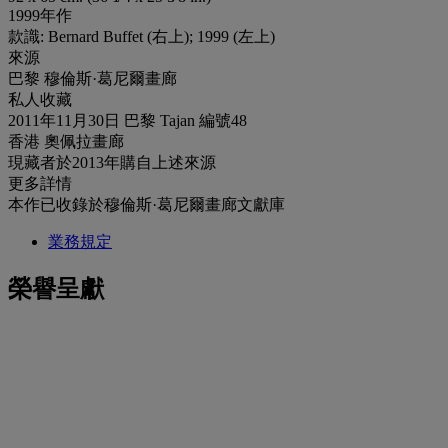
1999年作
款識: Bernard Buffet (右上); 1999 (左上)
來源
巴黎 穆倫斯·葛尼爾畫廊
私人收藏
2011年11月30日 巴黎 Tajan 編號48
香港 奧佩拉畫廊
現藏者於2013年購自上述來源
更多詳情
本作已收錄於穆倫斯·葛尼爾畫廊文獻庫
業務規定
榮譽呈獻